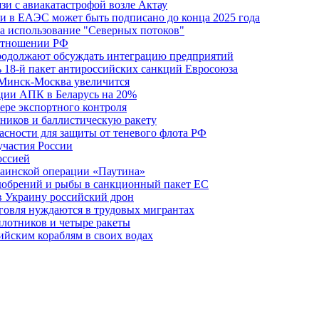
зи с авиакатастрофой возле Актау
и в ЕАЭС может быть подписано до конца 2025 года
а использование "Северных потоков"
 отношении РФ
одолжают обсуждать интеграцию предприятий
ь 18-й пакет антироссийских санкций Евросоюза
 Минск-Москва увеличится
кции АПК в Беларусь на 20%
фере экспортного контроля
ников и баллистическую ракету
асности для защиты от теневого флота РФ
участия России
оссией
краинской операции «Паутина»
удобрений и рыбы в санкционный пакет ЕС
в Украину российский дрон
говля нуждаются в трудовых мигрантах
илотников и четыре ракеты
ийским кораблям в своих водах