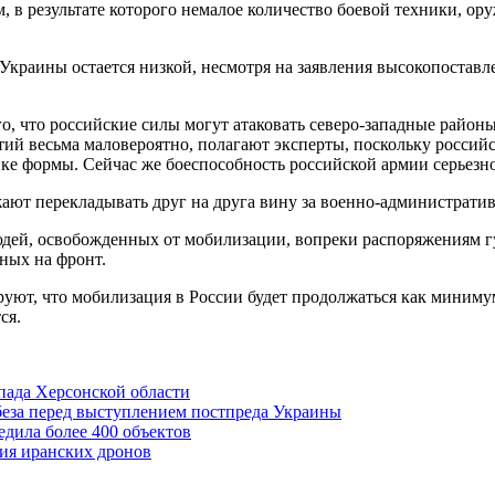
, в результате которого немалое количество боевой техники, о
Украины остается низкой, несмотря на заявления высокопоставле
о, что российские силы могут атаковать северо-западные район
й весьма маловероятно, полагают эксперты, поскольку российск
ке формы. Сейчас же боеспособность российской армии серьезно
ают перекладывать друг на друга вину за военно-административ
людей, освобожденных от мобилизации, вопреки распоряжениям г
ных на фронт.
т, что мобилизация в России будет продолжаться как минимум и
ся.
апада Херсонской области
еза перед выступлением постпреда Украины
едила более 400 объектов
ния иранских дронов