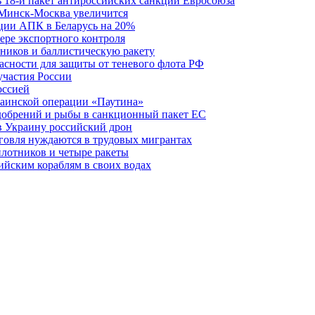
ь 18-й пакет антироссийских санкций Евросоюза
 Минск-Москва увеличится
кции АПК в Беларусь на 20%
фере экспортного контроля
ников и баллистическую ракету
асности для защиты от теневого флота РФ
участия России
оссией
краинской операции «Паутина»
удобрений и рыбы в санкционный пакет ЕС
в Украину российский дрон
говля нуждаются в трудовых мигрантах
илотников и четыре ракеты
ийским кораблям в своих водах