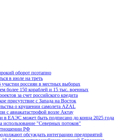
ирокий оборот поэтапно
ься в июле на треть
б участии россиян в местных выборах
м более 150 кораблей и 15 тыс. военных
оектов за счет российского кредита
ое присутствие с Запада на Восток
ельства о крушении самолета AZAL
зи с авиакатастрофой возле Актау
и в ЕАЭС может быть подписано до конца 2025 года
а использование "Северных потоков"
 отношении РФ
одолжают обсуждать интеграцию предприятий