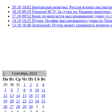
20.10 10:02
Британская разведка: Россия всерьез рассмат
18.10 09:19
Генштаб ВСУ: За сутки по Украине нанесены 
17.10 09:52
Киев подвергается массированному удару со
14.10 16:25
Путин: Целями массированного удара по Укра
13.10 16:49
Зеленский: Путин может применить ядерное ору
<
Сентябрь 2022
Пн
Вт
Ср
Чт
Пт
Сб
Вс
29
30
31
1
2
3
4
5
6
7
8
9
10
11
12
13
14
15
16
17
18
19
20
21
22
23
24
25
26
27
28
29
30
1
2