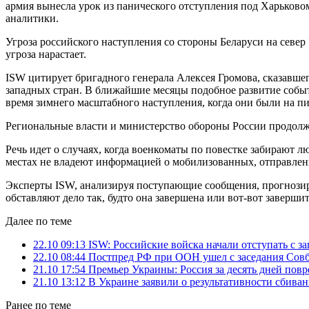
армия вынесла урок из панического отступления под Харьковом
аналитики.
Угроза российского наступления со стороны Беларуси на север 
угроза нарастает.
ISW цитирует бригадного генерала Алексея Громова, сказавшег
западных стран. В ближайшие месяцы подобное развитие событи
время зимнего масштабного наступления, когда они были на пи
Региональные власти и министерство обороны России продолж
Речь идет о случаях, когда военкоматы по повестке забирают 
местах не владеют информацией о мобилизованных, отправлен
Эксперты ISW, анализируя поступающие сообщения, прогнозирую
обставляют дело так, будто она завершена или вот-вот завершит
Далее по теме
22.10 09:13
ISW: Российские войска начали отступать с з
22.10 08:44
Постпред РФ при ООН ушел с заседания Совб
21.10 17:54
Премьер Украины: Россия за десять дней повр
21.10 13:12
В Украине заявили о результативности сбива
Ранее по теме