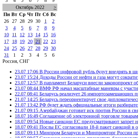
3
4
5
6
7
8
9
Октябрь 2022
>
Пн
Вт
Ср
Чт
Пт
Сб
Вс
26
27
28
29
30
1
2
3
4
5
6
7
8
9
10
11
12
13
14
15
16
17
18
19
20
21
22
23
24
25
26
27
28
29
30
31
1
2
3
4
5
6
Россия, СНГ
23.07 17:06
В России цифровой рубль будут внедрять в ш
23.07 15:24
Доходы России от нефти и газа могут сократит
23.07 12:57
В парламент Беларуси внесли законопроект о
23.07 08:44
ВМФ РФ начал масштабные маневры с участие
22.07 08:41
Беларусь реализует 26 импортозамещающих пр
21.07 14:25
Беларусь переориентирует свое дипломатическ
21.07 13:42
РФ будет ждать официальные итоги разбират
21.07 09:15
Азербайджан готовит иск против России в свя
18.07 16:49
Соглашение об электронной торговле товарам
18.07 09:54
Новые санкции ЕС предусматривают запрет н
18.07 09:41
Послы ЕС согласовали 18-й пакет санкций в
18.07 09:13
Минпром Беларуси и Минпромторг России пр