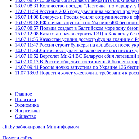
18.07 08:57
Словакия согласилась прекратить блокироват
18.07 08:31
Количество поездов "Ласточка" по маршруту
17.07 11:59
Россия в 2025 году увеличила экспорт проду
16.07 14:08
Беларусь и Россия усилят сотрудничество в с
16.07 09:18
РФ ночью запустила по Украине 400 беспилот
16.07 08:57
Польша создаст в Балтийском море зону безоп
15.07 12:08
Казахстан начал строить ТЭЦ в Кокшетау без 
14.07 11:55
Казахстан усилил досмотр фур на границе с Р
14.07 11:47
Россия строит бункеры на авиабазах после у
14.07 11:34
Латвия выступает за включение российских 
14.07 10:52
Вертолет Ми-24 ВС Беларуси сбил летевший 
14.07 10:13
В России общепит, гостиничный бизнес и тор
14.07 09:41
Россия ночью запустила по Украине 136 бесп
11.07 18:03
Норвегия хочет ужесточить требования к росс
Главное
Политика
Экономика
Энергетика
Общество
afn.by заблокирован Мининформом
Помоги сайту