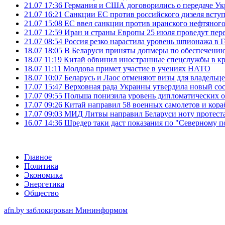
21.07 17:36
Германия и США договорились о передаче Укра
21.07 16:21
Санкции ЕС против российского дизеля вступя
21.07 15:08
ЕС ввел санкции против иранского нефтяного 
21.07 12:59
Иран и страны Европы 25 июля проведут пер
21.07 08:54
Россия резко нарастила уровень шпионажа в 
18.07 18:05
В Беларуси приняты допмеры по обеспечению
18.07 11:19
Китай обвинил иностранные спецслужбы в кр
18.07 11:11
Молдова примет участие в учениях НАТО
18.07 10:07
Беларусь и Лаос отменяют визы для владельц
17.07 15:47
Верховная рада Украины утвердила новый сос
17.07 09:55
Польша понизила уровень дипломатических 
17.07 09:26
Китай направил 58 военных самолетов и кора
17.07 09:03
МИД Литвы направил Беларуси ноту протеста 
16.07 14:36
Шредер таки даст показания по "Северному п
Главное
Политика
Экономика
Энергетика
Общество
afn.by заблокирован Мининформом