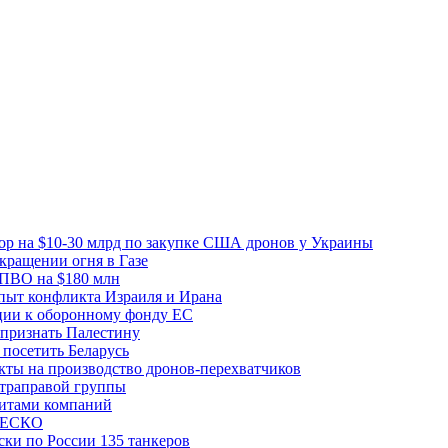
вор на $10-30 млрд по закупке США дронов у Украины
ращении огня в Газе
 ПВО на $180 млн
пыт конфликта Израиля и Ирана
рции к оборонному фонду ЕС
признать Палестину
посетить Беларусь
ты на производство дронов-перехватчиков
ьтраправой группы
итами компаний
ЮНЕСКО
ки по России 135 танкеров