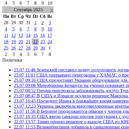
4
5
6
7
8
9
10
Сентябрь 2023
>
Пн
Вт
Ср
Чт
Пт
Сб
Вс
28
29
30
31
1
2
3
4
5
6
7
8
9
10
11
12
13
14
15
16
17
18
19
20
21
22
23
24
25
26
27
28
29
30
1
2
3
4
5
6
7
8
Политика
25.07 11:48
Зеленский поставил задачу подготовить дого
25.07 11:01
США прерывают переговоры с ХАМАС о прек
25.07 09:16
США предоставят Украине оборудование для
25.07 09:08
Минобороны Беларуси на учении осваивает о
25.07 08:52
Греция пригрозила заблокировать доступ Ту
25.07 08:47
В США и Израиле осудили решение Макрона 
23.07 16:45
Президент Ирана в ближайшее время намерен 
23.07 12:23
Украина заключила многомиллионные контрак
23.07 11:58
В Берлине продолжаются обыски у членов ул
23.07 10:35
США ввели санкции против торгующих с хус
22.07 13:57
Трамп принял решение о выходе США из 
22.07 11:53
Великобритания добавила в санкционные спис