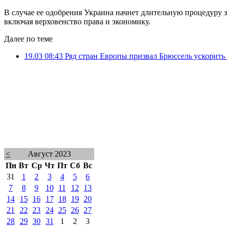
В случае ее одобрения Украина начнет длительную процедуру з
включая верховенство права и экономику.
Далее по теме
19.03 08:43
Ряд стран Европы призвал Брюссель ускорить
<
Август 2023
Пн
Вт
Ср
Чт
Пт
Сб
Вс
31
1
2
3
4
5
6
7
8
9
10
11
12
13
14
15
16
17
18
19
20
21
22
23
24
25
26
27
28
29
30
31
1
2
3