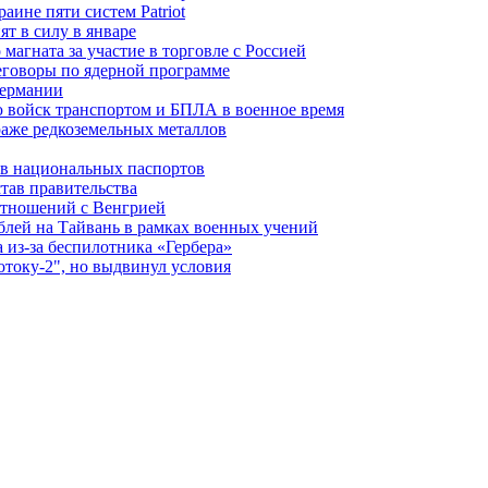
ине пяти систем Patriot
т в силу в январе
магната за участие в торговле с Россией
еговоры по ядерной программе
Германии
 войск транспортом и БПЛА в военное время
аже редкоземельных металлов
ев национальных паспортов
тав правительства
отношений с Венгрией
блей на Тайвань в рамках военных учений
из-за беспилотника «Гербера»
отоку-2", но выдвинул условия