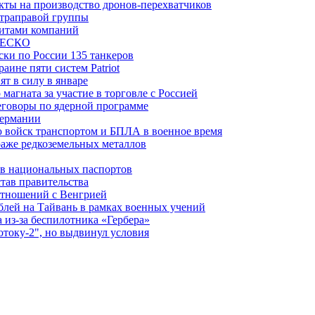
ты на производство дронов-перехватчиков
ьтраправой группы
итами компаний
ЮНЕСКО
ки по России 135 танкеров
ине пяти систем Patriot
т в силу в январе
магната за участие в торговле с Россией
еговоры по ядерной программе
Германии
 войск транспортом и БПЛА в военное время
аже редкоземельных металлов
ев национальных паспортов
тав правительства
отношений с Венгрией
блей на Тайвань в рамках военных учений
из-за беспилотника «Гербера»
отоку-2", но выдвинул условия