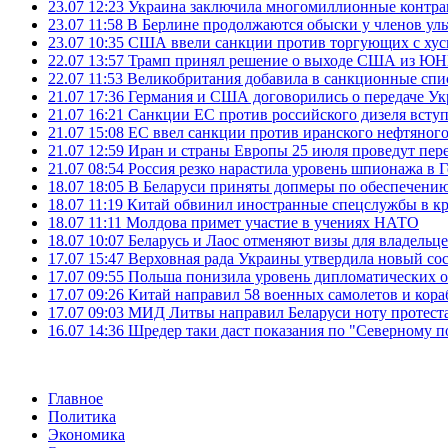
23.07 12:23
Украина заключила многомиллионные контрак
23.07 11:58
В Берлине продолжаются обыски у членов ул
23.07 10:35
США ввели санкции против торгующих с хус
22.07 13:57
Трамп принял решение о выходе США из 
22.07 11:53
Великобритания добавила в санкционные спис
21.07 17:36
Германия и США договорились о передаче Укра
21.07 16:21
Санкции ЕС против российского дизеля вступя
21.07 15:08
ЕС ввел санкции против иранского нефтяного 
21.07 12:59
Иран и страны Европы 25 июля проведут пер
21.07 08:54
Россия резко нарастила уровень шпионажа в 
18.07 18:05
В Беларуси приняты допмеры по обеспечению
18.07 11:19
Китай обвинил иностранные спецслужбы в кр
18.07 11:11
Молдова примет участие в учениях НАТО
18.07 10:07
Беларусь и Лаос отменяют визы для владельц
17.07 15:47
Верховная рада Украины утвердила новый сос
17.07 09:55
Польша понизила уровень дипломатических 
17.07 09:26
Китай направил 58 военных самолетов и кора
17.07 09:03
МИД Литвы направил Беларуси ноту протеста 
16.07 14:36
Шредер таки даст показания по "Северному п
Главное
Политика
Экономика