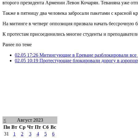
второго президента Армении Левон Кочарян. Теваняна уже отп
Также в пятницу два человека забросали пакетами с красной кр
На митинге в четверг оппозиция призвала начать бессрочную бл
К протестам присоединились многие студенты и преподаватели
Ранее по теме
02.05 17:26
Митингующие в Ереване разблокировали все 
02.05 10:19
Протестующие блокировали дорогу в аэропор
<
Август 2023
Пн
Вт
Ср
Чт
Пт
Сб
Вс
31
1
2
3
4
5
6