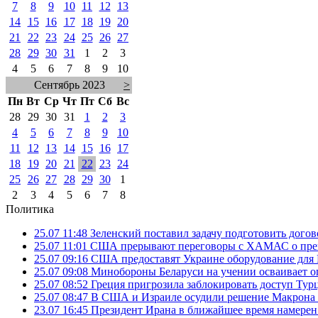
7
8
9
10
11
12
13
14
15
16
17
18
19
20
21
22
23
24
25
26
27
28
29
30
31
1
2
3
4
5
6
7
8
9
10
Сентябрь 2023
>
Пн
Вт
Ср
Чт
Пт
Сб
Вс
28
29
30
31
1
2
3
4
5
6
7
8
9
10
11
12
13
14
15
16
17
18
19
20
21
22
23
24
25
26
27
28
29
30
1
2
3
4
5
6
7
8
Политика
25.07 11:48
Зеленский поставил задачу подготовить дого
25.07 11:01
США прерывают переговоры с ХАМАС о прек
25.07 09:16
США предоставят Украине оборудование для
25.07 09:08
Минобороны Беларуси на учении осваивает о
25.07 08:52
Греция пригрозила заблокировать доступ Ту
25.07 08:47
В США и Израиле осудили решение Макрона 
23.07 16:45
Президент Ирана в ближайшее время намерен 