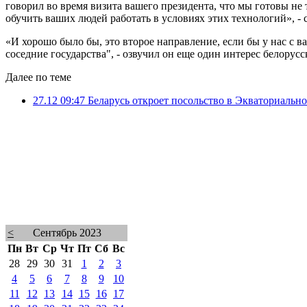
говорил во время визита вашего президента, что мы готовы не
обучить ваших людей работать в условиях этих технологий», - 
«И хорошо было бы, это второе направление, если бы у нас с в
соседние государства", - озвучил он еще один интерес белорус
Далее по теме
27.12 09:47
Беларусь откроет посольство в Экваториальн
<
Сентябрь 2023
Пн
Вт
Ср
Чт
Пт
Сб
Вс
28
29
30
31
1
2
3
4
5
6
7
8
9
10
11
12
13
14
15
16
17