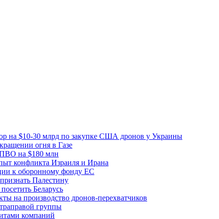
вор на $10-30 млрд по закупке США дронов у Украины
ращении огня в Газе
 ПВО на $180 млн
пыт конфликта Израиля и Ирана
рции к оборонному фонду ЕС
признать Палестину
посетить Беларусь
ты на производство дронов-перехватчиков
ьтраправой группы
итами компаний