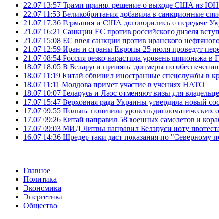
22.07 13:57
Трамп принял решение о выходе США из 
22.07 11:53
Великобритания добавила в санкционные спис
21.07 17:36
Германия и США договорились о передаче Укра
21.07 16:21
Санкции ЕС против российского дизеля вступя
21.07 15:08
ЕС ввел санкции против иранского нефтяного 
21.07 12:59
Иран и страны Европы 25 июля проведут пер
21.07 08:54
Россия резко нарастила уровень шпионажа в 
18.07 18:05
В Беларуси приняты допмеры по обеспечению
18.07 11:19
Китай обвинил иностранные спецслужбы в кр
18.07 11:11
Молдова примет участие в учениях НАТО
18.07 10:07
Беларусь и Лаос отменяют визы для владельц
17.07 15:47
Верховная рада Украины утвердила новый сос
17.07 09:55
Польша понизила уровень дипломатических 
17.07 09:26
Китай направил 58 военных самолетов и кора
17.07 09:03
МИД Литвы направил Беларуси ноту протеста 
16.07 14:36
Шредер таки даст показания по "Северному п
Главное
Политика
Экономика
Энергетика
Общество