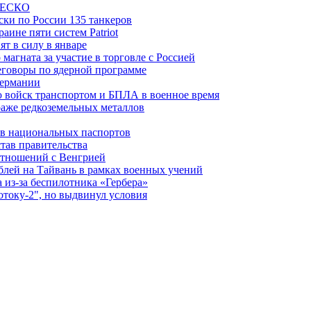
ЮНЕСКО
ки по России 135 танкеров
ине пяти систем Patriot
т в силу в январе
магната за участие в торговле с Россией
еговоры по ядерной программе
Германии
 войск транспортом и БПЛА в военное время
аже редкоземельных металлов
ев национальных паспортов
тав правительства
отношений с Венгрией
блей на Тайвань в рамках военных учений
из-за беспилотника «Гербера»
отоку-2", но выдвинул условия