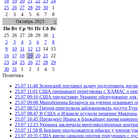
18
19
20
21
22
23
24
25
26
27
28
29
30
1
2
3
4
5
6
7
8
Октябрь 2023
>
Пн
Вт
Ср
Чт
Пт
Сб
Вс
25
26
27
28
29
30
1
2
3
4
5
6
7
8
9
10
11
12
13
14
15
16
17
18
19
20
21
22
23
24
25
26
27
28
29
30
31
1
2
3
4
5
Политика
25.07 11:48
Зеленский поставил задачу подготовить дого
25.07 11:01
США прерывают переговоры с ХАМАС о прек
25.07 09:16
США предоставят Украине оборудование для
25.07 09:08
Минобороны Беларуси на учении осваивает о
25.07 08:52
Греция пригрозила заблокировать доступ Ту
25.07 08:47
В США и Израиле осудили решение Макрона 
23.07 16:45
Президент Ирана в ближайшее время намерен 
23.07 12:23
Украина заключила многомиллионные контрак
23.07 11:58
В Берлине продолжаются обыски у членов ул
23.07 10:35
США ввели санкции против торгующих с хус