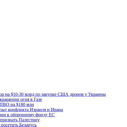
вор на $10-30 млрд по закупке США дронов у Украины
ращении огня в Газе
 ПВО на $180 млн
пыт конфликта Израиля и Ирана
рции к оборонному фонду ЕС
признать Палестину
посетить Беларусь