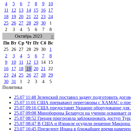
4
5
6
7
8
9
10
11
12
13
14
15
16
17
18
19
20
21
22
23
24
25
26
27
28
29
30
1
2
3
4
5
6
7
8
Октябрь 2023
>
Пн
Вт
Ср
Чт
Пт
Сб
Вс
25
26
27
28
29
30
1
2
3
4
5
6
7
8
9
10
11
12
13
14
15
16
17
18
19
20
21
22
23
24
25
26
27
28
29
30
31
1
2
3
4
5
Политика
25.07 11:48
Зеленский поставил задачу подготовить дого
25.07 11:01
США прерывают переговоры с ХАМАС о прек
25.07 09:16
США предоставят Украине оборудование для
25.07 09:08
Минобороны Беларуси на учении осваивает о
25.07 08:52
Греция пригрозила заблокировать доступ Ту
25.07 08:47
В США и Израиле осудили решение Макрона 
23.07 16:45
Президент Ирана в ближайшее время намерен 