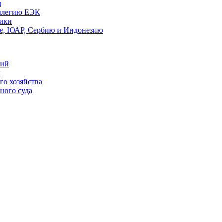
я
оллегию ЕЭК
мики
ве, ЮАР, Сербию и Индонезию
ний
ы
го хозяйства
ного суда