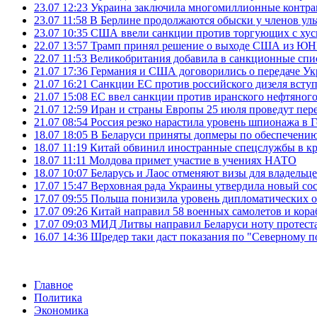
23.07 12:23
Украина заключила многомиллионные контрак
23.07 11:58
В Берлине продолжаются обыски у членов ул
23.07 10:35
США ввели санкции против торгующих с хус
22.07 13:57
Трамп принял решение о выходе США из 
22.07 11:53
Великобритания добавила в санкционные спис
21.07 17:36
Германия и США договорились о передаче Укра
21.07 16:21
Санкции ЕС против российского дизеля вступя
21.07 15:08
ЕС ввел санкции против иранского нефтяного 
21.07 12:59
Иран и страны Европы 25 июля проведут пер
21.07 08:54
Россия резко нарастила уровень шпионажа в 
18.07 18:05
В Беларуси приняты допмеры по обеспечению
18.07 11:19
Китай обвинил иностранные спецслужбы в кр
18.07 11:11
Молдова примет участие в учениях НАТО
18.07 10:07
Беларусь и Лаос отменяют визы для владельц
17.07 15:47
Верховная рада Украины утвердила новый сос
17.07 09:55
Польша понизила уровень дипломатических 
17.07 09:26
Китай направил 58 военных самолетов и кора
17.07 09:03
МИД Литвы направил Беларуси ноту протеста 
16.07 14:36
Шредер таки даст показания по "Северному п
Главное
Политика
Экономика