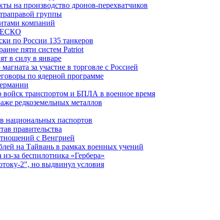
ты на производство дронов-перехватчиков
ьтраправой группы
итами компаний
ЮНЕСКО
ки по России 135 танкеров
ине пяти систем Patriot
т в силу в январе
магната за участие в торговле с Россией
еговоры по ядерной программе
Германии
 войск транспортом и БПЛА в военное время
аже редкоземельных металлов
ев национальных паспортов
тав правительства
отношений с Венгрией
блей на Тайвань в рамках военных учений
из-за беспилотника «Гербера»
отоку-2", но выдвинул условия