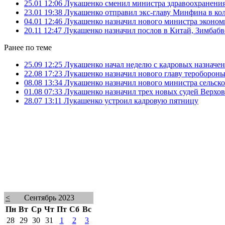
25.01 12:06
Лукашенко сменил министра здравоохранени
23.01 19:38
Лукашенко отправил экс-главу Минфина в к
04.01 12:46
Лукашенко назначил нового министра эконо
20.11 12:47
Лукашенко назначил послов в Китай, Зимбаб
Ранее по теме
25.09 12:25
Лукашенко начал неделю с кадровых назначе
22.08 17:23
Лукашенко назначил нового главу тероборон
08.08 13:34
Лукашенко назначил нового министра сельско
01.08 07:33
Лукашенко назначил трех новых судей Верхов
28.07 13:11
Лукашенко устроил кадровую пятницу
<
Сентябрь 2023
Пн
Вт
Ср
Чт
Пт
Сб
Вс
28
29
30
31
1
2
3