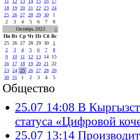
11
12
13
14
15
16
17
18
19
20
21
22
23
24
25
26
27
28
29
30
1
2
3
4
5
6
7
8
Октябрь 2023
>
Пн
Вт
Ср
Чт
Пт
Сб
Вс
25
26
27
28
29
30
1
2
3
4
5
6
7
8
9
10
11
12
13
14
15
16
17
18
19
20
21
22
23
24
25
26
27
28
29
30
31
1
2
3
4
5
Общество
25.07 14:08
В Кыргызст
статуса «Цифровой коч
25.07 13:14
Производит