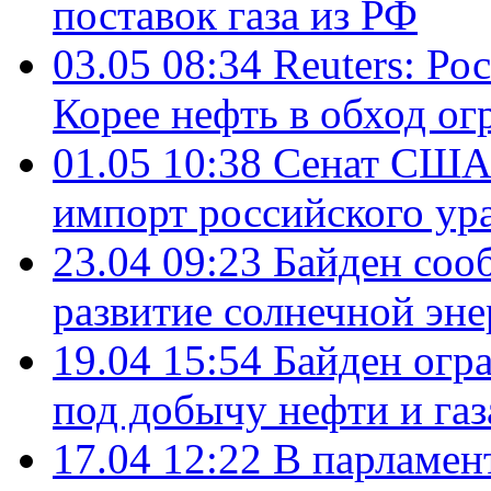
поставок газа из РФ
03.05 08:34
Reuters: Ро
Корее нефть в обход о
01.05 10:38
Сенат США 
импорт российского ур
23.04 09:23
Байден соо
развитие солнечной эне
19.04 15:54
Байден огр
под добычу нефти и газ
17.04 12:22
В парламен