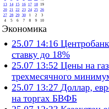
13
14
15
16
17
18
19
20
21
22
23
24
25
26
27
28
29
30
1
2
3
4
5
6
7
8
9
10
Экономика
25.07 14:16
Центробанк
ставку до 18%
25.07 13:52
Цены на газ
трехмесячного миниму
25.07 13:27
Доллар, ев
на торгах БВФБ