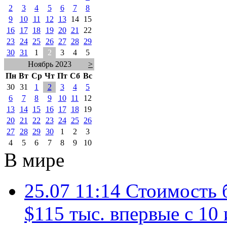
2
3
4
5
6
7
8
9
10
11
12
13
14
15
16
17
18
19
20
21
22
23
24
25
26
27
28
29
30
31
1
2
3
4
5
Ноябрь 2023
>
Пн
Вт
Ср
Чт
Пт
Сб
Вс
30
31
1
2
3
4
5
6
7
8
9
10
11
12
13
14
15
16
17
18
19
20
21
22
23
24
25
26
27
28
29
30
1
2
3
4
5
6
7
8
9
10
В мире
25.07 11:14
Стоимость 
$115 тыс. впервые с 10