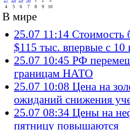
27
28
29
30
1
2
3
4
5
6
7
8
9
10
В мире
25.07 11:14
Стоимость 
$115 тыс. впервые с 10
25.07 10:45
РФ перемещ
границам НАТО
25.07 10:08
Цена на зол
ожиданий снижения уч
25.07 08:34
Цены на не
пятницу повышаются