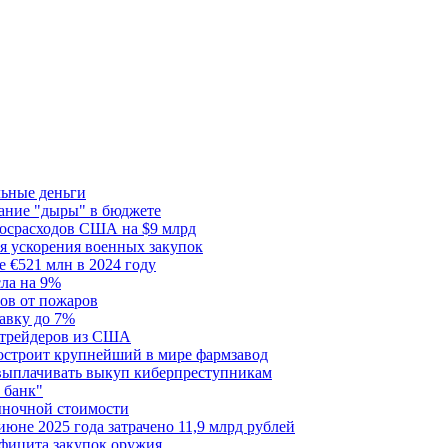
льные деньги
тание "дыры" в бюджете
госрасходов США на $9 млрд
я ускорения военных закупок
 €521 млн в 2024 году
сла на 9%
сов от пожаров
авку до 7%
я трейдеров из США
построит крупнейший в мире фармзавод
 выплачивать выкуп киберпреступникам
 банк"
ыночной стоимости
июне 2025 года затрачено 11,9 млрд рублей
ефицита закупок оружия