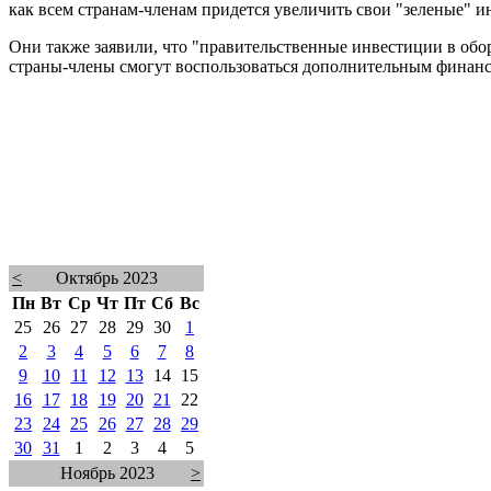
как всем странам-членам придется увеличить свои "зеленые" и
Они также заявили, что "правительственные инвестиции в обор
страны-члены смогут воспользоваться дополнительным финан
<
Октябрь 2023
Пн
Вт
Ср
Чт
Пт
Сб
Вс
25
26
27
28
29
30
1
2
3
4
5
6
7
8
9
10
11
12
13
14
15
16
17
18
19
20
21
22
23
24
25
26
27
28
29
30
31
1
2
3
4
5
Ноябрь 2023
>