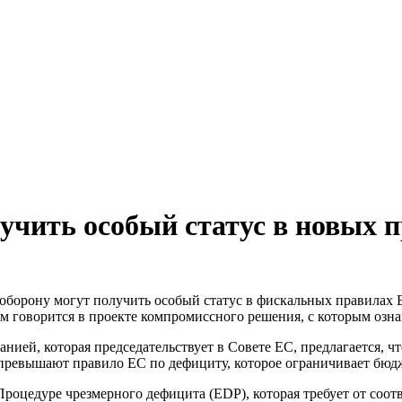
лучить особый статус в новых 
 оборону могут получить особый статус в фискальных правилах 
м говорится в проекте компромиссного решения, с которым ознак
ией, которая председательствует в Совете ЕС, предлагается, ч
и превышают правило ЕС по дефициту, которое ограничивает бю
роцедуре чрезмерного дефицита (EDP), которая требует от соо