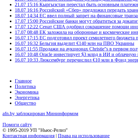
21.07 15:16
Кыргызстан перестал быть основным платежн
18.07 16:16
Российский «Сбер» предложил передать хране
18.07 14:34
ЕС ввел полный запрет на финансовые транз
17.07 15:00
Российские банки могут обратиться за докапи
17.07 12:22
Сенат США одобрил сокращение помощи инос
17.07 08:48
ЕК заложила на оборонные и космические ин
16.07 17:15
ЕС подготовил проект семилетнего бюджета п
16.07 16:32
Бельгия выделит €140 млн на ПВО Украины
16.07 11:55
Продажи на аукционах Christie''s в первом по
16.07 10:48
Oracle инвестирует $3 млрд в ИИ и облачную
16.07 10:33
Люксембург перечислил €10 млн в Фонд эне
Главное
Политика
Экономика
Энергетика
Общество
afn.by заблокирован Мининформом
Помоги сайту
© 1995-2019 УП "Ньюс-Релиз"
Контактная информация
|
Права на использование