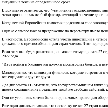
ситуации в течение определенного срока.
В документе отмечается, что "увеличение государственных инв
четко признано как особый фактор, имеющий значение для ин
Когда весной Европейская комиссия представила свое законод
Однако с самого начала предложение по пересмотру имело цел
В частности, Еврокомиссия хотела учесть инвестиции в четыр
фискального приспособления для стран-членов. Этот период д
Если этот шаг будет реализован, он может стимулировать 27 ст
2022 года.
"Из-за войны в Украине мы должны производить больше, а значи
Маловероятно, что министры финансов, которые встретятся в ч
все еще далеки друг от друга.
Два дипломата ЕС отметили, что государствам-членам также н
проект соглашения не предлагает такой же свободы действий,
Они не уточнили, хотели бы они одинаковых правил для оборо
Еще один дипломат заявил, что поскольку не все 27 стран пла