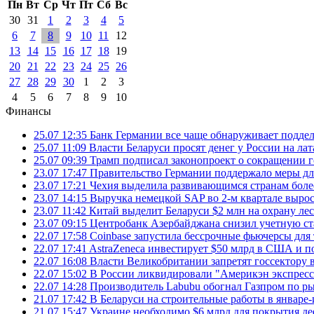
Пн
Вт
Ср
Чт
Пт
Сб
Вс
30
31
1
2
3
4
5
6
7
8
9
10
11
12
13
14
15
16
17
18
19
20
21
22
23
24
25
26
27
28
29
30
1
2
3
4
5
6
7
8
9
10
Финансы
25.07 12:35
Банк Германии все чаще обнаруживает подде
25.07 11:09
Власти Беларуси просят денег у России на ла
25.07 09:39
Трамп подписал законопроект о сокращении 
23.07 17:47
Правительство Германии поддержало меры дл
23.07 17:21
Чехия выделила развивающимся странам более
23.07 14:15
Выручка немецкой SAP во 2-м квартале выро
23.07 11:42
Китай выделит Беларуси $2 млн на охрану ле
23.07 09:15
Центробанк Азербайджана снизил учетную ст
22.07 17:58
Coinbase запустила бессрочные фьючерсы дл
22.07 17:41
AstraZeneca инвестирует $50 млрд в США и 
22.07 16:08
Власти Великобритании запретят госсектору
22.07 15:02
В России ликвидировали "Америкэн экспресс
22.07 14:28
Производитель Labubu обогнал Газпром по р
21.07 17:42
В Беларуси на строительные работы в январе-
21.07 15:47
Украине необходимо $6 млрд для покрытия д