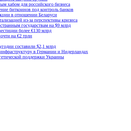
ым хабом для российского бизнеса
ние биткоинов под контроль банков
акции в отношении Беларуси
тализацией из-за перспективы кризиса
транным государствам на $9 млрд
вестиции более €130 млрд
очти на €2 трлн
лугодии составили $2,1 млрд
 инфраструктуру в Германии и Нидерландах
ргетической поддержки Украины