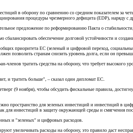
естиций в оборону по сравнению со средним показателем за четы
ициирования процедуры чрезмерного дефицита (EDP), наряду с 
ательное предложение по реформированию Пакта о стабильности,
ью сбалансировать обеспечение долговой устойчивости и создан
е общих приоритета ЕС (зеленый и цифровой переход, социальны
олжен позволить странам снизить уровень долга, если он превы
ран-членов тратить средства на оборону, что требует высокого 
т, и тратить больше", – сказал один дипломат ЕС.
етверг (9 ноября), чтобы обсудить фискальные правила, достигн
ужно пространство для зеленых инвестиций и инвестиций в циф
 как для инвестиций в защиту окружающей среды и смягчения по
нных и "зеленых" и цифровых расходов.
нируют увеличивать расходы на оборону, это правило даст неспра