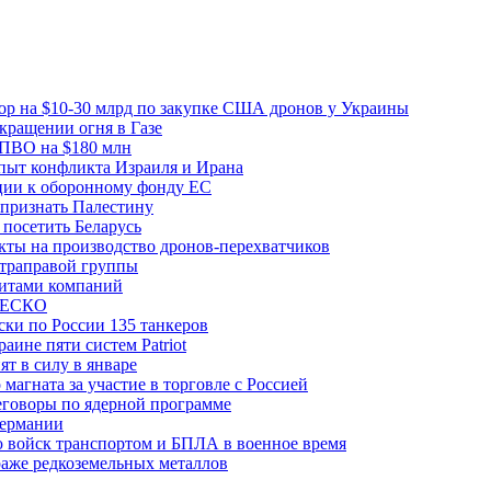
вор на $10-30 млрд по закупке США дронов у Украины
ращении огня в Газе
 ПВО на $180 млн
пыт конфликта Израиля и Ирана
рции к оборонному фонду ЕС
признать Палестину
посетить Беларусь
ты на производство дронов-перехватчиков
ьтраправой группы
итами компаний
ЮНЕСКО
ки по России 135 танкеров
ине пяти систем Patriot
т в силу в январе
магната за участие в торговле с Россией
еговоры по ядерной программе
Германии
 войск транспортом и БПЛА в военное время
аже редкоземельных металлов