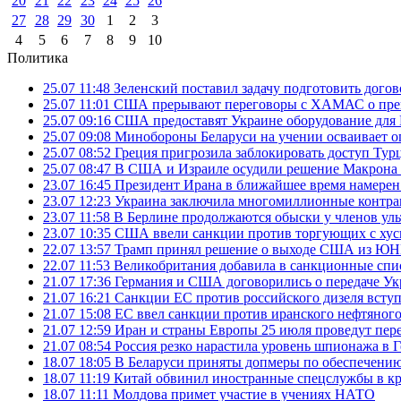
20
21
22
23
24
25
26
27
28
29
30
1
2
3
4
5
6
7
8
9
10
Политика
25.07 11:48
Зеленский поставил задачу подготовить дого
25.07 11:01
США прерывают переговоры с ХАМАС о прек
25.07 09:16
США предоставят Украине оборудование для
25.07 09:08
Минобороны Беларуси на учении осваивает о
25.07 08:52
Греция пригрозила заблокировать доступ Ту
25.07 08:47
В США и Израиле осудили решение Макрона 
23.07 16:45
Президент Ирана в ближайшее время намерен 
23.07 12:23
Украина заключила многомиллионные контрак
23.07 11:58
В Берлине продолжаются обыски у членов ул
23.07 10:35
США ввели санкции против торгующих с хус
22.07 13:57
Трамп принял решение о выходе США из 
22.07 11:53
Великобритания добавила в санкционные спис
21.07 17:36
Германия и США договорились о передаче Укра
21.07 16:21
Санкции ЕС против российского дизеля вступя
21.07 15:08
ЕС ввел санкции против иранского нефтяного 
21.07 12:59
Иран и страны Европы 25 июля проведут пер
21.07 08:54
Россия резко нарастила уровень шпионажа в 
18.07 18:05
В Беларуси приняты допмеры по обеспечению
18.07 11:19
Китай обвинил иностранные спецслужбы в кр
18.07 11:11
Молдова примет участие в учениях НАТО