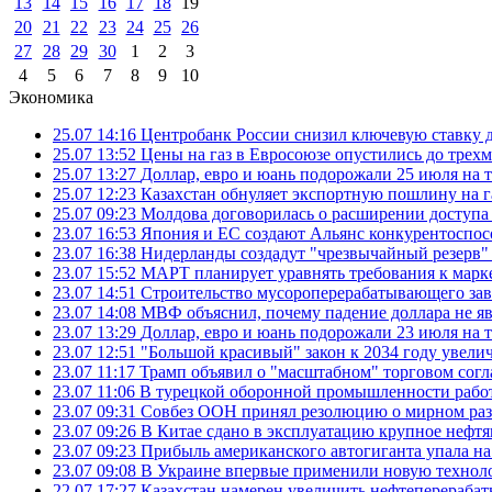
13
14
15
16
17
18
19
20
21
22
23
24
25
26
27
28
29
30
1
2
3
4
5
6
7
8
9
10
Экономика
25.07 14:16
Центробанк России снизил ключевую ставку 
25.07 13:52
Цены на газ в Евросоюзе опустились до трех
25.07 13:27
Доллар, евро и юань подорожали 25 июля на
25.07 12:23
Казахстан обнуляет экспортную пошлину на 
25.07 09:23
Молдова договорилась о расширении доступа
23.07 16:53
Япония и ЕС создают Альянс конкурентоспос
23.07 16:38
Нидерланды создадут "чрезвычайный резерв" г
23.07 15:52
МАРТ планирует уравнять требования к марк
23.07 14:51
Строительство мусороперерабатывающего зав
23.07 14:08
МВФ объяснил, почему падение доллара не яв
23.07 13:29
Доллар, евро и юань подорожали 23 июля на
23.07 12:51
"Большой красивый" закон к 2034 году увел
23.07 11:17
Трамп объявил о "масштабном" торговом сог
23.07 11:06
В турецкой оборонной промышленности работ
23.07 09:31
Совбез ООН принял резолюцию о мирном ра
23.07 09:26
В Китае сдано в эксплуатацию крупное нефтя
23.07 09:23
Прибыль американского автогиганта упала на
23.07 09:08
В Украине впервые применили новую технол
22.07 17:27
Казахстан намерен увеличить нефтеперерабат