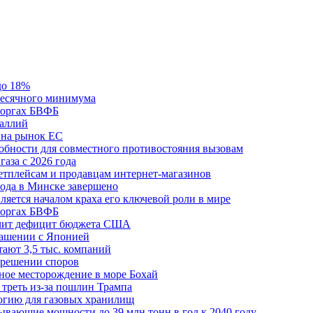
до 18%
месячного минимума
 торгах БВФБ
галлий
 на рынок ЕС
обности для совместного противостояния вызовам
аза с 2026 года
етплейсам и продавцам интернет-магазинов
ода в Минске завершено
ляется началом краха его ключевой роли в мире
 торгах БВФБ
ичит дефицит бюджета США
лашении с Японией
ают 3,5 тыс. компаний
зрешении споров
ное месторождение в море Бохай
 треть из-за пошлин Трампа
огию для газовых хранилищ
ывающие мощности до 39 млн тонн в год к 2040 году