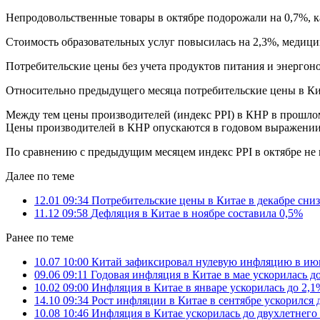
Непродовольственные товары в октябре подорожали на 0,7%, ка
Стоимость образовательных услуг повысилась на 2,3%, медицин
Потребительские цены без учета продуктов питания и энергон
Относительно предыдущего месяца потребительские цены в Кит
Между тем цены производителей (индекс PPI) в КНР в прошлом
Цены производителей в КНР опускаются в годовом выражении 
По сравнению с предыдущим месяцем индекс PPI в октябре не 
Далее по теме
12.01 09:34
Потребительские цены в Китае в декабре сни
11.12 09:58
Дефляция в Китае в ноябре составила 0,5%
Ранее по теме
10.07 10:00
Китай зафиксировал нулевую инфляцию в ию
09.06 09:11
Годовая инфляция в Китае в мае ускорилась д
10.02 09:00
Инфляция в Китае в январе ускорилась до 2,1
14.10 09:34
Рост инфляции в Китае в сентябре ускорился 
10.08 10:46
Инфляция в Китае ускорилась до двухлетнего