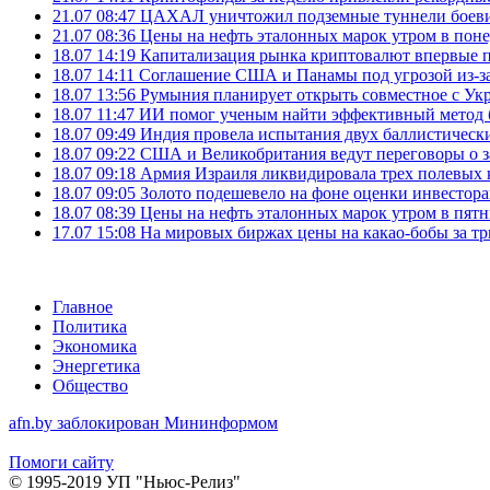
21.07 08:47
ЦАХАЛ уничтожил подземные туннели боеви
21.07 08:36
Цены на нефть эталонных марок утром в пон
18.07 14:19
Капитализация рынка криптовалют впервые п
18.07 14:11
Соглашение США и Панамы под угрозой из-за
18.07 13:56
Румыния планирует открыть совместное с Ук
18.07 11:47
ИИ помог ученым найти эффективный метод 
18.07 09:49
Индия провела испытания двух баллистически
18.07 09:22
США и Великобритания ведут переговоры о за
18.07 09:18
Армия Израиля ликвидировала трех полевых
18.07 09:05
Золото подешевело на фоне оценки инвесто
18.07 08:39
Цены на нефть эталонных марок утром в пят
17.07 15:08
На мировых биржах цены на какао-бобы за тр
Главное
Политика
Экономика
Энергетика
Общество
afn.by заблокирован Мининформом
Помоги сайту
© 1995-2019 УП "Ньюс-Релиз"