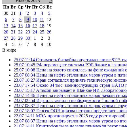
Ноябрь 2023
>
Пн
Вт
Ср
Чт
Пт
Сб
Вс
30
31
1
2
3
4
5
6
7
8
9
10
11
12
13
14
15
16
17
18
19
20
21
22
23
24
25
26
27
28
29
30
1
2
3
4
5
6
7
8
9
10
В мире
25.07 11:14
Стоимость биткойна опустилась ниже $115 ты
25.07 10:45
РФ перемещает системы РЭБ ближе к грани
25.07 10:08
Цена на золото снизилась на фоне ожидани
25.07 08:34
Цены на нефть эталонных марок утром в пят
23.07 18:27
Иран согласился принять техническую мис
23.07 17:54
Около 34 тыс. военнослужащих стран НАТО п
23.07 15:17
Amazon закрывает в Шанхае ИИ-лабораторию
23.07 14:46
Цены на нефть эталонных марок начали снижа
23.07 09:54
Израиль заявил о необходимости "полной поб
23.07 08:37
Цены на нефть эталонных марок утром в сре
22.07 18:07
Генсек ООН призвал страны представить нов
22.07 14:11
МЭА прогнозирует в 2025 году рост мировой
22.07 08:37
Цены на нефть эталонных марок утром во вт
21.07 14:11
Криптофонды за неделю привлекли рекордные