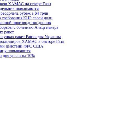
ков ХАМАС на севере Газы
едельник повышаются
реодолела рубеж в $4 трлн
 требования КНР своей доли
раиной производство дронов
борьбы с болезнью Альцгеймера
х ракет
купках ракет Patriot для Украины
 командиров ХАМАС в секторе Газа
рами действий ФРС США
ницу повышаются
и дня упали на 10%