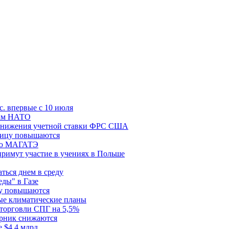
с. впервые с 10 июля
цам НАТО
й снижения учетной ставки ФРС США
ницу повышаются
сию МАГАТЭ
римут участие в учениях в Польше
ться днем в среду
еды" в Газе
ду повышаются
ые климатические планы
 торговли СПГ на 5,5%
орник снижаются
 $4,4 млрд