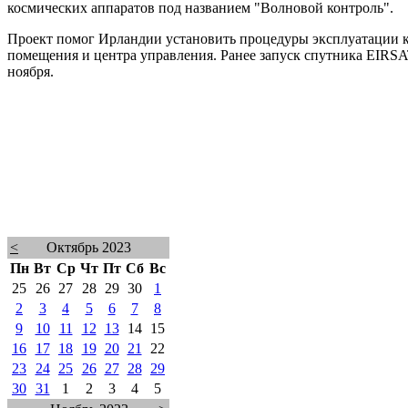
космических аппаратов под названием "Волновой контроль".
Проект помог Ирландии установить процедуры эксплуатации к
помещения и центра управления. Ранее запуск спутника EIRSAT-
ноября.
<
Октябрь 2023
Пн
Вт
Ср
Чт
Пт
Сб
Вс
25
26
27
28
29
30
1
2
3
4
5
6
7
8
9
10
11
12
13
14
15
16
17
18
19
20
21
22
23
24
25
26
27
28
29
30
31
1
2
3
4
5