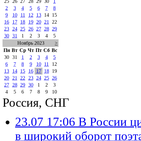
25
26
27
28
29
30
1
2
3
4
5
6
7
8
9
10
11
12
13
14
15
16
17
18
19
20
21
22
23
24
25
26
27
28
29
30
31
1
2
3
4
5
Ноябрь 2023
>
Пн
Вт
Ср
Чт
Пт
Сб
Вс
30
31
1
2
3
4
5
6
7
8
9
10
11
12
13
14
15
16
17
18
19
20
21
22
23
24
25
26
27
28
29
30
1
2
3
4
5
6
7
8
9
10
Россия, СНГ
23.07 17:06
В России ц
в широкий оборот поэт