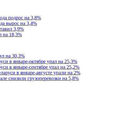
года подрос на 3,8%
ода вырос на 3,4%
ставил 3,9%
л на 18,3%
ул на 30,3%
си в январе-октябре упал на 25,3%
уси в январе-сентябре упал на 25,2%
ларуси в январе-августе упали на 2%
але снизили грузоперевозки на 5,8%