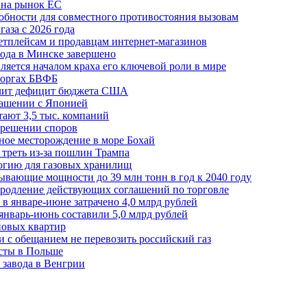
 на рынок ЕС
обности для совместного противостояния вызовам
аза с 2026 года
етплейсам и продавцам интернет-магазинов
ода в Минске завершено
ляется началом краха его ключевой роли в мире
 торгах БВФБ
ичит дефицит бюджета США
лашении с Японией
ают 3,5 тыс. компаний
зрешении споров
ное месторождение в море Бохай
 треть из-за пошлин Трампа
огию для газовых хранилищ
ывающие мощности до 39 млн тонн в год к 2040 году
родление действующих соглашений по торговле
в январе-июне затрачено 4,0 млрд рублей
январь-июнь составили 5,0 млрд рублей
новых квартир
зи с обещанием не перевозить российский газ
есты в Польше
 завода в Венгрии