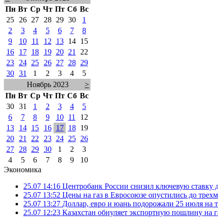
Пн
Вт
Ср
Чт
Пт
Сб
Вс
25
26
27
28
29
30
1
2
3
4
5
6
7
8
9
10
11
12
13
14
15
16
17
18
19
20
21
22
23
24
25
26
27
28
29
30
31
1
2
3
4
5
Ноябрь 2023
>
Пн
Вт
Ср
Чт
Пт
Сб
Вс
30
31
1
2
3
4
5
6
7
8
9
10
11
12
13
14
15
16
17
18
19
20
21
22
23
24
25
26
27
28
29
30
1
2
3
4
5
6
7
8
9
10
Экономика
25.07 14:16
Центробанк России снизил ключевую ставку 
25.07 13:52
Цены на газ в Евросоюзе опустились до трех
25.07 13:27
Доллар, евро и юань подорожали 25 июля на
25.07 12:23
Казахстан обнуляет экспортную пошлину на 