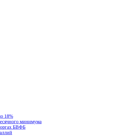
до 18%
месячного минимума
 торгах БВФБ
галлий