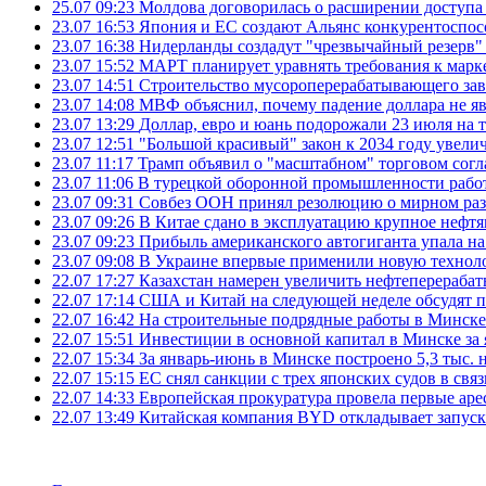
25.07 09:23
Молдова договорилась о расширении доступа
23.07 16:53
Япония и ЕС создают Альянс конкурентоспос
23.07 16:38
Нидерланды создадут "чрезвычайный резерв" г
23.07 15:52
МАРТ планирует уравнять требования к марк
23.07 14:51
Строительство мусороперерабатывающего зав
23.07 14:08
МВФ объяснил, почему падение доллара не яв
23.07 13:29
Доллар, евро и юань подорожали 23 июля на
23.07 12:51
"Большой красивый" закон к 2034 году увел
23.07 11:17
Трамп объявил о "масштабном" торговом сог
23.07 11:06
В турецкой оборонной промышленности работ
23.07 09:31
Совбез ООН принял резолюцию о мирном ра
23.07 09:26
В Китае сдано в эксплуатацию крупное нефтя
23.07 09:23
Прибыль американского автогиганта упала на
23.07 09:08
В Украине впервые применили новую технол
22.07 17:27
Казахстан намерен увеличить нефтеперерабат
22.07 17:14
США и Китай на следующей неделе обсудят п
22.07 16:42
На строительные подрядные работы в Минске 
22.07 15:51
Инвестиции в основной капитал в Минске за 
22.07 15:34
За январь-июнь в Минске построено 5,3 тыс. 
22.07 15:15
ЕС снял санкции с трех японских судов в свя
22.07 14:33
Европейская прокуратура провела первые ар
22.07 13:49
Китайская компания BYD откладывает запуск