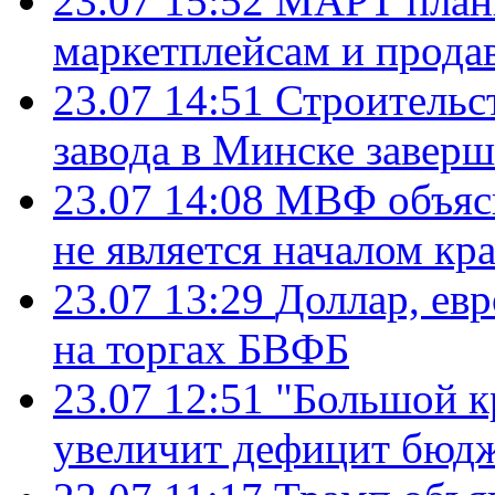
23.07 15:52
МАРТ плани
маркетплейсам и прода
23.07 14:51
Строительс
завода в Минске завер
23.07 14:08
МВФ объясн
не является началом кр
23.07 13:29
Доллар, ев
на торгах БВФБ
23.07 12:51
"Большой к
увеличит дефицит бю