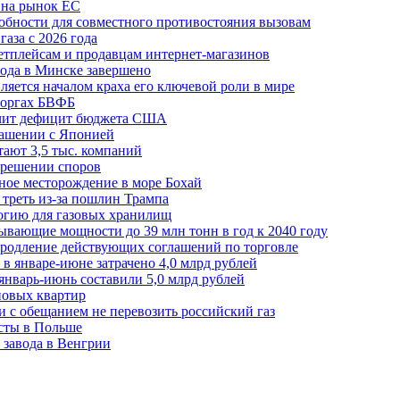
 на рынок ЕС
обности для совместного противостояния вызовам
аза с 2026 года
етплейсам и продавцам интернет-магазинов
ода в Минске завершено
ляется началом краха его ключевой роли в мире
 торгах БВФБ
ичит дефицит бюджета США
лашении с Японией
ают 3,5 тыс. компаний
зрешении споров
ное месторождение в море Бохай
 треть из-за пошлин Трампа
огию для газовых хранилищ
ывающие мощности до 39 млн тонн в год к 2040 году
родление действующих соглашений по торговле
в январе-июне затрачено 4,0 млрд рублей
январь-июнь составили 5,0 млрд рублей
новых квартир
зи с обещанием не перевозить российский газ
есты в Польше
 завода в Венгрии