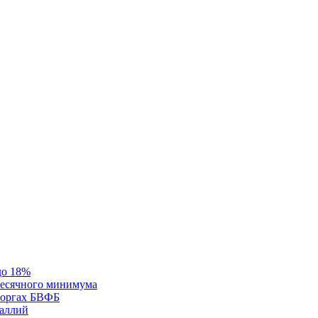
до 18%
месячного минимума
 торгах БВФБ
галлий