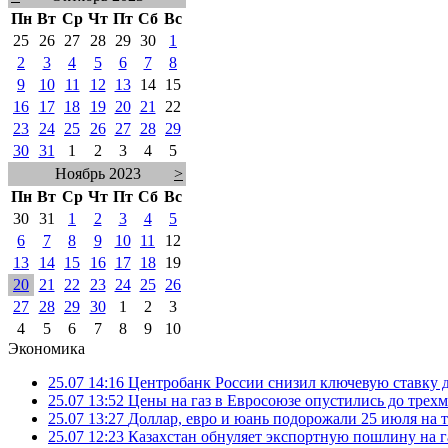
Пн
Вт
Ср
Чт
Пт
Сб
Вс
25
26
27
28
29
30
1
2
3
4
5
6
7
8
9
10
11
12
13
14
15
16
17
18
19
20
21
22
23
24
25
26
27
28
29
30
31
1
2
3
4
5
Ноябрь 2023
>
Пн
Вт
Ср
Чт
Пт
Сб
Вс
30
31
1
2
3
4
5
6
7
8
9
10
11
12
13
14
15
16
17
18
19
20
21
22
23
24
25
26
27
28
29
30
1
2
3
4
5
6
7
8
9
10
Экономика
25.07 14:16
Центробанк России снизил ключевую ставку 
25.07 13:52
Цены на газ в Евросоюзе опустились до трех
25.07 13:27
Доллар, евро и юань подорожали 25 июля на
25.07 12:23
Казахстан обнуляет экспортную пошлину на 