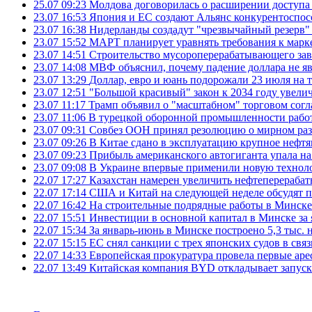
25.07 09:23
Молдова договорилась о расширении доступа
23.07 16:53
Япония и ЕС создают Альянс конкурентоспос
23.07 16:38
Нидерланды создадут "чрезвычайный резерв" г
23.07 15:52
МАРТ планирует уравнять требования к марк
23.07 14:51
Строительство мусороперерабатывающего зав
23.07 14:08
МВФ объяснил, почему падение доллара не яв
23.07 13:29
Доллар, евро и юань подорожали 23 июля на
23.07 12:51
"Большой красивый" закон к 2034 году увел
23.07 11:17
Трамп объявил о "масштабном" торговом сог
23.07 11:06
В турецкой оборонной промышленности работ
23.07 09:31
Совбез ООН принял резолюцию о мирном ра
23.07 09:26
В Китае сдано в эксплуатацию крупное нефтя
23.07 09:23
Прибыль американского автогиганта упала на
23.07 09:08
В Украине впервые применили новую технол
22.07 17:27
Казахстан намерен увеличить нефтеперерабат
22.07 17:14
США и Китай на следующей неделе обсудят п
22.07 16:42
На строительные подрядные работы в Минске 
22.07 15:51
Инвестиции в основной капитал в Минске за 
22.07 15:34
За январь-июнь в Минске построено 5,3 тыс. 
22.07 15:15
ЕС снял санкции с трех японских судов в свя
22.07 14:33
Европейская прокуратура провела первые ар
22.07 13:49
Китайская компания BYD откладывает запуск