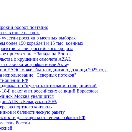
ирокий оборот поэтапно
ься в июле на треть
б участии россиян в местных выборах
м более 150 кораблей и 15 тыс. военных
оектов за счет российского кредита
ое присутствие с Запада на Восток
ельства о крушении самолета AZAL
зи с авиакатастрофой возле Актау
и в ЕАЭС может быть подписано до конца 2025 года
а использование "Северных потоков"
 отношении РФ
одолжают обсуждать интеграцию предприятий
ь 18-й пакет антироссийских санкций Евросоюза
 Минск-Москва увеличится
кции АПК в Беларусь на 20%
фере экспортного контроля
ников и баллистическую ракету
асности для защиты от теневого флота РФ
участия России
оссией