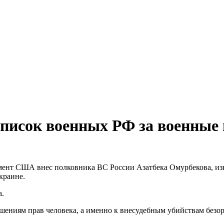
исок военных РФ за военные 
мент США внес полковника ВС России Азатбека Омурбекова, изв
краине.
а.
ушениям прав человека, а именно к внесудебным убийствам без