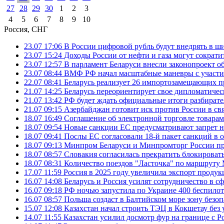
27
28
29
30
1
2
3
4
5
6
7
8
9
10
Россия, СНГ
23.07 17:06
В России цифровой рубль будут внедрять в ш
23.07 15:24
Доходы России от нефти и газа могут сократит
23.07 12:57
В парламент Беларуси внесли законопроект о
23.07 08:44
ВМФ РФ начал масштабные маневры с участие
22.07 08:41
Беларусь реализует 26 импортозамещающих пр
21.07 14:25
Беларусь переориентирует свое дипломатическ
21.07 13:42
РФ будет ждать официальные итоги разбират
21.07 09:15
Азербайджан готовит иск против России в свя
18.07 16:49
Соглашение об электронной торговле товарам
18.07 09:54
Новые санкции ЕС предусматривают запрет н
18.07 09:41
Послы ЕС согласовали 18-й пакет санкций в
18.07 09:13
Минпром Беларуси и Минпромторг России пр
18.07 08:57
Словакия согласилась прекратить блокироват
18.07 08:31
Количество поездов "Ласточка" по маршруту
17.07 11:59
Россия в 2025 году увеличила экспорт проду
16.07 14:08
Беларусь и Россия усилят сотрудничество в с
16.07 09:18
РФ ночью запустила по Украине 400 беспилот
16.07 08:57
Польша создаст в Балтийском море зону безоп
15.07 12:08
Казахстан начал строить ТЭЦ в Кокшетау без 
14.07 11:55
Казахстан усилил досмотр фур на границе с Р