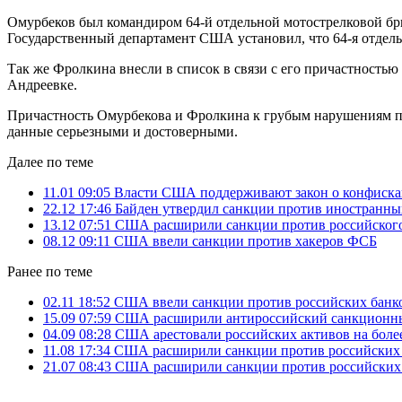
Омурбеков был командиром 64-й отдельной мотострелковой бри
Государственный департамент США установил, что 64-я отдельн
Так же Фролкина внесли в список в связи с его причастностью
Андреевке.
Причастность Омурбекова и Фролкина к грубым нарушениям пр
данные серьезными и достоверными.
Далее по теме
11.01 09:05
Власти США поддерживают закон о конфиск
22.12 17:46
Байден утвердил санкции против иностранны
13.12 07:51
США расширили санкции против российско
08.12 09:11
США ввели санкции против хакеров ФСБ
Ранее по теме
02.11 18:52
США ввели санкции против российских банк
15.09 07:59
США расширили антироссийский санкционн
04.09 08:28
США арестовали российских активов на более
11.08 17:34
США расширили санкции против российских 
21.07 08:43
США расширили санкции против российских 