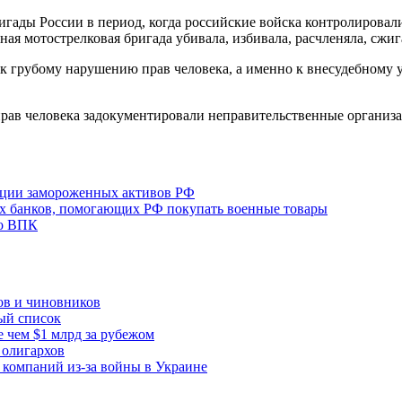
гады России в период, когда российские войска контролировали
ая мотострелковая бригада убивала, избивала, расчленяла, сжи
 к грубому нарушению прав человека, а именно к внесудебному 
ав человека задокументировали неправительственные организац
ации замороженных активов РФ
х банков, помогающих РФ покупать военные товары
го ВПК
ов и чиновников
ый список
 чем $1 млрд за рубежом
олигархов
компаний из-за войны в Украине