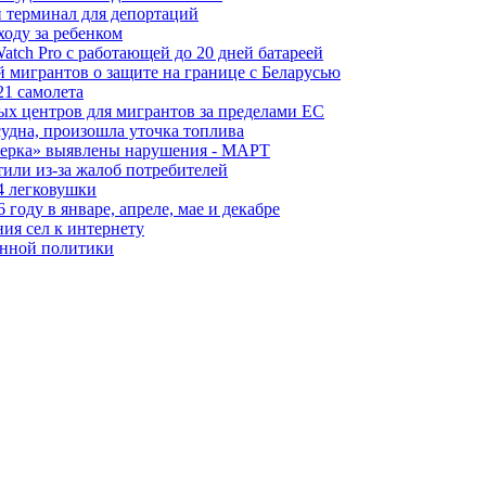
 терминал для депортаций
ходу за ребенком
tch Pro с работающей до 20 дней батареей
 мигрантов о защите на границе с Беларусью
21 самолета
ых центров для мигрантов за пределами ЕС
судна, произошла уточка топлива
керка» выявлены нарушения - МАРТ
или из-за жалоб потребителей
4 легковушки
оду в январе, апреле, мае и декабре
ия сел к интернету
онной политики