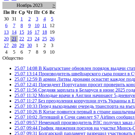
Ноябрь 2023
>
Пн
Вт
Ср
Чт
Пт
Сб
Вс
30
31
1
2
3
4
5
6
7
8
9
10
11
12
13
14
15
16
17
18
19
20
21
22
23
24
25
26
27
28
29
30
1
2
3
4
5
6
7
8
9
10
Общество
25.07 14:08
В Кыргызстане обновлен порядок выдачи ста
25.07 13:14
Производитель швейцарского сыра пошел в Су
25.07 12:59
В армии Литвы дронами оснастят каждое под
25.07 12:41
Президент Португалии просит проверить ко
25.07 11:56
Средняя зарплата в Беларуси в июне 2025 года
25.07 11:32
Молодые врачи в Англии начинают 5-дневную 
25.07 11:27
Без преодоления коррупции путь Украины в Е
25.07 10:33
Перед выходными очередь транспорта на въезд
25.07 10:26
В Китае появится первый в стране шашлычны
25.07 10:02
Летевший в Сочи самолет S7 Airlines сообщил
25.07 09:57
Немецкий производитель РЛС получил заказ 
25.07 09:44
График движения поездов на участке Минск-О
25.07 09:31
Болгарский парламент разрешил участвовать 