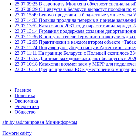
25.07 09:25
В аэропорту Мюнхена обустроят специальный
25.07 08:29
С 1 августа в Беларуси вырастут пособия по у
23.07 15:49
Lenovo представила бюджетные умные часы Wa
23.07 14:33
Польша продлила перерыв в приеме заявлений
23.07 13:52
Казахстан к 2031 году нарастит авиапарк до 2
23.07 13:14
Германия поддержала создание депортационн
23.07 12:36
В порту на севере Германии столкнулись два 
23.07 12:05
Практически в каждом втором объекте «Таба
23.07 11:24
Популярную зубную пасту в Аргентине запрет
23.07 11:11
На границе Беларуси с Польшей скопилось 33
23.07 10:53
Длинные выходные ожидают белорусов в 2026 г
23.07 10:18
Казахстан возьмет заем у МБРР для подключен
23.07 10:12
Греция призвала ЕС к ужесточению миграци
Главное
Политика
Экономика
Энергетика
Общество
afn.by заблокирован Мининформом
Помоги сайту