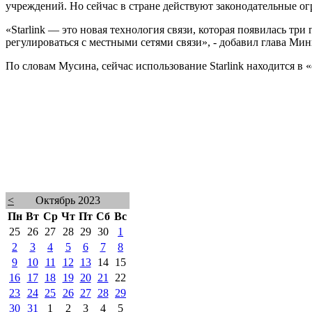
учреждений. Но сейчас в стране действуют законодательные о
«Starlink — это новая технология связи, которая появилась три
регулироваться с местными сетями связи», - добавил глава Ми
По словам Мусина, сейчас использование Starlink находится в «
<
Октябрь 2023
Пн
Вт
Ср
Чт
Пт
Сб
Вс
25
26
27
28
29
30
1
2
3
4
5
6
7
8
9
10
11
12
13
14
15
16
17
18
19
20
21
22
23
24
25
26
27
28
29
30
31
1
2
3
4
5