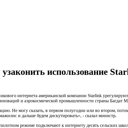
узаконить использование Starl
кового интернета американской компании Starlink урегулируют в
инноваций и аэрокосмической промышленности страны Багдат Мус
ию. Не могу сказать, в первом полугодии или во втором, потом
мажилис и дальше будем дискутировать», - сказал министр.
 пилотном режиме подключают к интернету десять сельских школ,