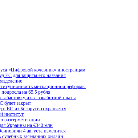
туса «Цифровой кочевник» иностранцам
д ЕС для защиты его названия
разделение
нституционность миграционной реформы
 подросла на 65,5 рубля
забастовку из-за заработной платы
С будет закрыт
 в ЕС из Беларуси сохраняется
й институт
 о разгерметизации
для Украины на €340 млн
сиповичи 4 августа изменится
в судебных заседаниях онлайн