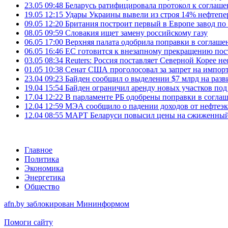
23.05 09:48
Беларусь ратифицировала протокол к соглаш
19.05 12:15
Удары Украины вывели из строя 14% нефтеп
09.05 12:20
Британия построит первый в Европе завод по
08.05 09:59
Словакия ищет замену российскому газу
06.05 17:00
Верхняя палата одобрила поправки в соглаше
06.05 16:46
ЕС готовится к внезапному прекращению пост
03.05 08:34
Reuters: Россия поставляет Северной Корее 
01.05 10:38
Сенат США проголосовал за запрет на импорт
23.04 09:23
Байден сообщил о выделении $7 млрд на разв
19.04 15:54
Байден ограничил аренду новых участков под
17.04 12:22
В парламенте РБ одобрены поправки в согла
12.04 12:59
МЭА сообщило о падении доходов от нефтеэк
12.04 08:55
МАРТ Беларуси повысил цены на сжиженный
Главное
Политика
Экономика
Энергетика
Общество
afn.by заблокирован Мининформом
Помоги сайту