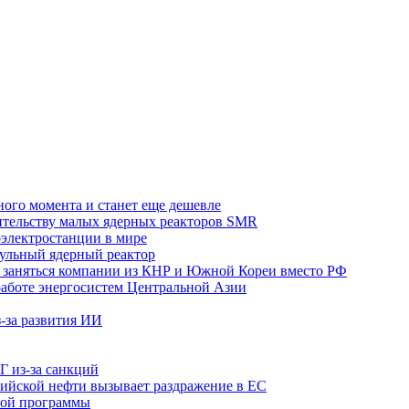
ного момента и станет еще дешевле
ительству малых ядерных реакторов SMR
оэлектростанции в мире
дульный ядерный реактор
т заняться компании из КНР и Южной Кореи вместо РФ
работе энергосистем Центральной Азии
-за развития ИИ
Г из-за санкций
ссийской нефти вызывает раздражение в ЕС
ной программы