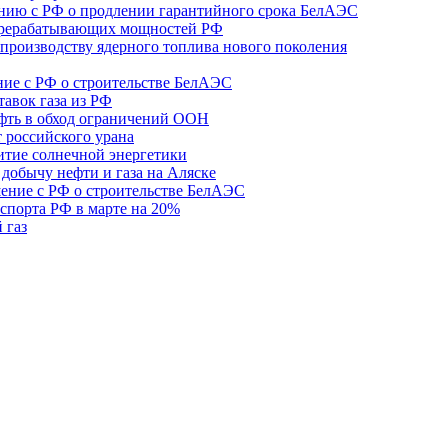
ению с РФ о продлении гарантийного срока БелАЭС
ерерабатывающих мощностей РФ
 производству ядерного топлива нового поколения
ние с РФ о строительстве БелАЭС
авок газа из РФ
нефть в обход ограничений ООН
 российского урана
итие солнечной энергетики
 добычу нефти и газа на Аляске
шение с РФ о строительстве БелАЭС
спорта РФ в марте на 20%
 газ