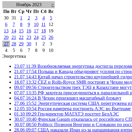
Ноябрь 2023
>
Пн
Вт
Ср
Чт
Пт
Сб
Вс
30
31
1
2
3
4
5
6
7
8
9
10
11
12
13
14
15
16
17
18
19
20
21
22
23
24
25
26
27
28
29
30
1
2
3
4
5
6
7
8
9
10
Энергетика
23.07 11:39
Возобновляемая энергетика достигла перелом
21.07 17:54
Польша и Канада объединяют усилия по стро
21.07 14:43
Китай начал строительство крупнейшей гидр
18.07 13:32
ČEZ и Rolls-Royce SMR построят в Чехии мо
09.07 09:56
Строительством трех ТЭЦ в Казахстане могу
07.07 13:35
РФ захотела присоединиться к параллельной 
04.07 16:24
В Чехии произошел масштабный блэкаут
27.06 15:52
Энергетическая система США перегружена из
12.05 10:54
Россия намерена построить АЭС во Вьетнаме
01.10 09:29
Гендиректор МАГАТЭ посетит БелАЭС
30.07 10:40
Финская Gasum отказалась от российского СП
30.07 08:50
Politico: Позиция Венгрии и Словакии по ро
28.06 09:07
США наказали Иран из-за наращивания ядер