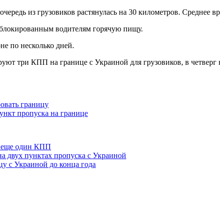
ередь из грузовиков растянулась на 30 километров. Среднее вр
аблокированным водителям горячую пищу.
не по несколько дней.
ируют три КПП на границе с Украиной для грузовиков, в четверг
овать границу
ункт пропуска на границе
ь еще один КПП
на двух пунктах пропуска с Украиной
цу с Украиной до конца года