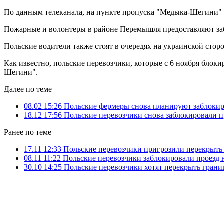
По данным телеканала, на пункте пропуска "Медыка-Шегини" оч
Пожарные и волонтеры в районе Перемышля предоставляют з
Польские водители также стоят в очередях на украинской сторо
Как известно, польские перевозчики, которые с 6 ноября блок
Шегини".
Далее по теме
08.02 15:26
Польские фермеры снова планируют заблокир
18.12 17:56
Польские перевозчики снова заблокировали п
Ранее по теме
17.11 12:33
Польские перевозчики пригрозили перекрыт
08.11 11:22
Польские перевозчики заблокировали проезд 
30.10 14:25
Польские перевозчики хотят перекрыть грани