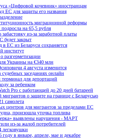
туса «Цифровой кочевник» иностранцам
д ЕС для защиты его названия
разделение
нституционность миграционной реформы
 подросла на 65,5 рубля
забастовку из-за заработной платы
С будет закрыт
 в ЕС из Беларуси сохраняется
й институт
 о разгерметизации
для Украины на €340 млн
сиповичи 4 августа изменится
в судебных заседаниях онлайн
 терминал для депортаций
ходу за ребенком
tch Pro с работающей до 20 дней батареей
 мигрантов о защите на границе с Беларусью
21 самолета
ых центров для мигрантов за пределами ЕС
судна, произошла уточка топлива
керка» выявлены нарушения - МАРТ
или из-за жалоб потребителей
4 легковушки
оду в январе, апреле, мае и декабре