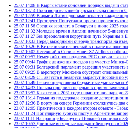
25.07 14:08
В Кыргызстане обновлен порядок выдачи ста
25.07 13:14
Производитель швейцарского сыра пошел в Су
25.07 12:59
В армии Литвы дронами оснастят каждое под
25.07 12:41
Президент Португалии просит проверить ко
25.07 11:56
Средняя зарплата в Беларуси в июне 2025 года
25.07 11:32
Молодые врачи в Англии начинают 5-дневную 
25.07 11:27
Без преодоления коррупции путь Украины в Е
25.07 10:33
Перед выходными очередь транспорта на въезд
25.07 10:26
В Китае появится первый в стране шашлычны
25.07 10:02
Летевший в Сочи самолет S7 Airlines сообщил
25.07 09:57
Немецкий производитель РЛС получил заказ 
25.07 09:44
График движения поездов на участке Минск-О
25.07 09:31
Болгарский парламент разрешил участвовать 
25.07 09:25
В аэропорту Мюнхена обустроят специальный
25.07 08:29
С 1 августа в Беларуси вырастут пособия по у
23.07 15:49
Lenovo представила бюджетные умные часы Wa
23.07 14:33
Польша продлила перерыв в приеме заявлений
23.07 13:52
Казахстан к 2031 году нарастит авиапарк до 2
23.07 13:14
Германия поддержала создание депортационн
23.07 12:36
В порту на севере Германии столкнулись два 
23.07 12:05
Практически в каждом втором объекте «Таба
23.07 11:24
Популярную зубную пасту в Аргентине запрет
23.07 11:11
На границе Беларуси с Польшей скопилось 33
23.07 10:53
Длинные выходные ожидают белорусов в 2026 г