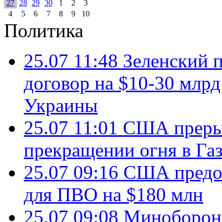
27
28
29
30
1
2
3
4
5
6
7
8
9
10
Политика
25.07 11:48
Зеленский п
договор на $10-30 млр
Украины
25.07 11:01
США преры
прекращении огня в Газ
25.07 09:16
США предос
для ПВО на $180 млн
25.07 09:08
Минобороны