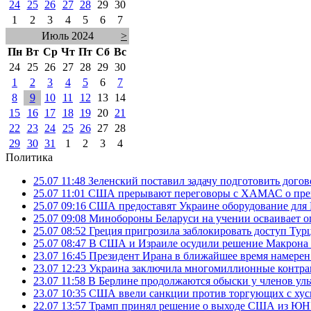
24
25
26
27
28
29
30
1
2
3
4
5
6
7
Июль 2024
>
Пн
Вт
Ср
Чт
Пт
Сб
Вс
24
25
26
27
28
29
30
1
2
3
4
5
6
7
8
9
10
11
12
13
14
15
16
17
18
19
20
21
22
23
24
25
26
27
28
29
30
31
1
2
3
4
Политика
25.07 11:48
Зеленский поставил задачу подготовить дого
25.07 11:01
США прерывают переговоры с ХАМАС о прек
25.07 09:16
США предоставят Украине оборудование для
25.07 09:08
Минобороны Беларуси на учении осваивает о
25.07 08:52
Греция пригрозила заблокировать доступ Ту
25.07 08:47
В США и Израиле осудили решение Макрона 
23.07 16:45
Президент Ирана в ближайшее время намерен 
23.07 12:23
Украина заключила многомиллионные контрак
23.07 11:58
В Берлине продолжаются обыски у членов ул
23.07 10:35
США ввели санкции против торгующих с хус
22.07 13:57
Трамп принял решение о выходе США из 