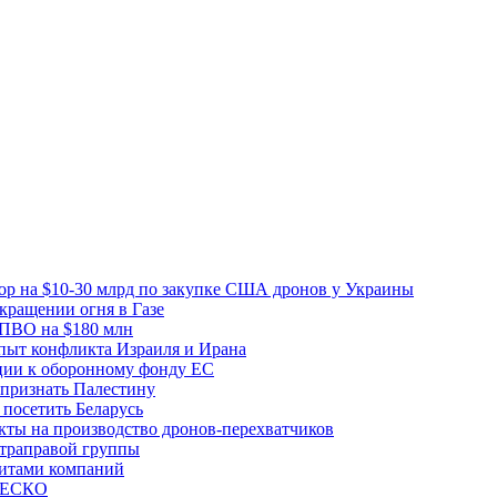
вор на $10-30 млрд по закупке США дронов у Украины
ращении огня в Газе
 ПВО на $180 млн
пыт конфликта Израиля и Ирана
рции к оборонному фонду ЕС
признать Палестину
посетить Беларусь
ты на производство дронов-перехватчиков
ьтраправой группы
итами компаний
ЮНЕСКО