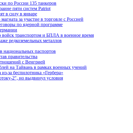
ки по России 135 танкеров
ине пяти систем Patriot
т в силу в январе
магната за участие в торговле с Россией
еговоры по ядерной программе
Германии
 войск транспортом и БПЛА в военное время
аже редкоземельных металлов
ев национальных паспортов
тав правительства
отношений с Венгрией
блей на Тайвань в рамках военных учений
из-за беспилотника «Гербера»
отоку-2", но выдвинул условия