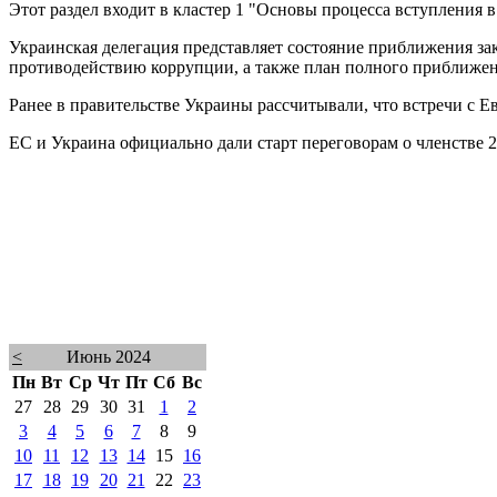
Этот раздел входит в кластер 1 "Основы процесса вступления 
Украинская делегация представляет состояние приближения за
противодействию коррупции, а также план полного приближени
Ранее в правительстве Украины рассчитывали, что встречи с Е
ЕС и Украина официально дали старт переговорам о членстве 
<
Июнь 2024
Пн
Вт
Ср
Чт
Пт
Сб
Вс
27
28
29
30
31
1
2
3
4
5
6
7
8
9
10
11
12
13
14
15
16
17
18
19
20
21
22
23