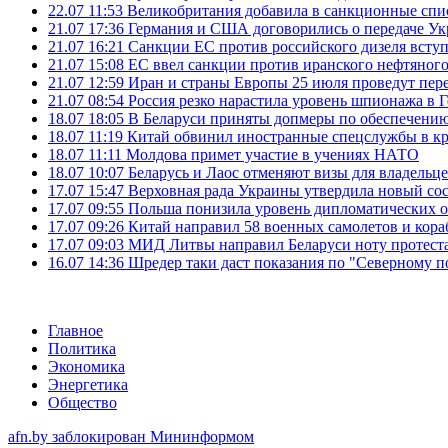
22.07 11:53
Великобритания добавила в санкционные спис
21.07 17:36
Германия и США договорились о передаче Укра
21.07 16:21
Санкции ЕС против российского дизеля вступя
21.07 15:08
ЕС ввел санкции против иранского нефтяного 
21.07 12:59
Иран и страны Европы 25 июля проведут пер
21.07 08:54
Россия резко нарастила уровень шпионажа в 
18.07 18:05
В Беларуси приняты допмеры по обеспечению
18.07 11:19
Китай обвинил иностранные спецслужбы в кр
18.07 11:11
Молдова примет участие в учениях НАТО
18.07 10:07
Беларусь и Лаос отменяют визы для владельц
17.07 15:47
Верховная рада Украины утвердила новый сос
17.07 09:55
Польша понизила уровень дипломатических 
17.07 09:26
Китай направил 58 военных самолетов и кора
17.07 09:03
МИД Литвы направил Беларуси ноту протеста 
16.07 14:36
Шредер таки даст показания по "Северному п
Главное
Политика
Экономика
Энергетика
Общество
afn.by заблокирован Мининформом