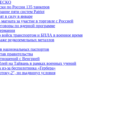
ЮНЕСКО
ки по России 135 танкеров
ине пяти систем Patriot
т в силу в январе
магната за участие в торговле с Россией
еговоры по ядерной программе
Германии
 войск транспортом и БПЛА в военное время
аже редкоземельных металлов
ев национальных паспортов
тав правительства
отношений с Венгрией
блей на Тайвань в рамках военных учений
из-за беспилотника «Гербера»
отоку-2", но выдвинул условия