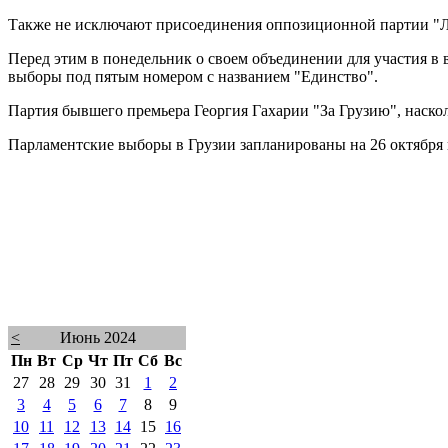
Также не исключают присоединения оппозиционной партии "Ле
Перед этим в понедельник о своем объединении для участия в
выборы под пятым номером с названием "Единство".
Партия бывшего премьера Георгия Гахарии "За Грузию", насколь
Парламентские выборы в Грузии запланированы на 26 октября
<
Июнь 2024
Пн
Вт
Ср
Чт
Пт
Сб
Вс
27
28
29
30
31
1
2
3
4
5
6
7
8
9
10
11
12
13
14
15
16