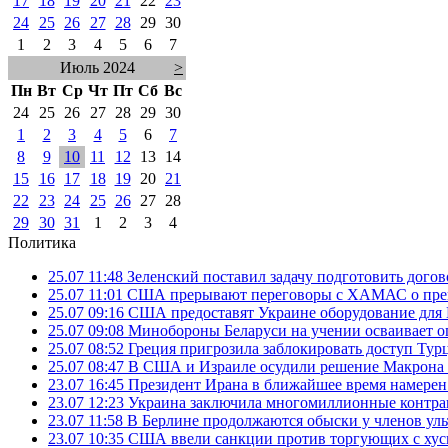
17
18
19
20
21
22
23
24
25
26
27
28
29
30
1
2
3
4
5
6
7
Июль 2024
>
Пн
Вт
Ср
Чт
Пт
Сб
Вс
24
25
26
27
28
29
30
1
2
3
4
5
6
7
8
9
10
11
12
13
14
15
16
17
18
19
20
21
22
23
24
25
26
27
28
29
30
31
1
2
3
4
Политика
25.07 11:48
Зеленский поставил задачу подготовить дого
25.07 11:01
США прерывают переговоры с ХАМАС о прек
25.07 09:16
США предоставят Украине оборудование для
25.07 09:08
Минобороны Беларуси на учении осваивает о
25.07 08:52
Греция пригрозила заблокировать доступ Ту
25.07 08:47
В США и Израиле осудили решение Макрона 
23.07 16:45
Президент Ирана в ближайшее время намерен 
23.07 12:23
Украина заключила многомиллионные контрак
23.07 11:58
В Берлине продолжаются обыски у членов ул
23.07 10:35
США ввели санкции против торгующих с хус