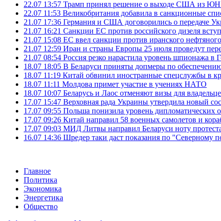
22.07 13:57
Трамп принял решение о выходе США из 
22.07 11:53
Великобритания добавила в санкционные спис
21.07 17:36
Германия и США договорились о передаче Укра
21.07 16:21
Санкции ЕС против российского дизеля вступя
21.07 15:08
ЕС ввел санкции против иранского нефтяного 
21.07 12:59
Иран и страны Европы 25 июля проведут пер
21.07 08:54
Россия резко нарастила уровень шпионажа в 
18.07 18:05
В Беларуси приняты допмеры по обеспечению
18.07 11:19
Китай обвинил иностранные спецслужбы в кр
18.07 11:11
Молдова примет участие в учениях НАТО
18.07 10:07
Беларусь и Лаос отменяют визы для владельц
17.07 15:47
Верховная рада Украины утвердила новый сос
17.07 09:55
Польша понизила уровень дипломатических 
17.07 09:26
Китай направил 58 военных самолетов и кора
17.07 09:03
МИД Литвы направил Беларуси ноту протеста 
16.07 14:36
Шредер таки даст показания по "Северному п
Главное
Политика
Экономика
Энергетика
Общество