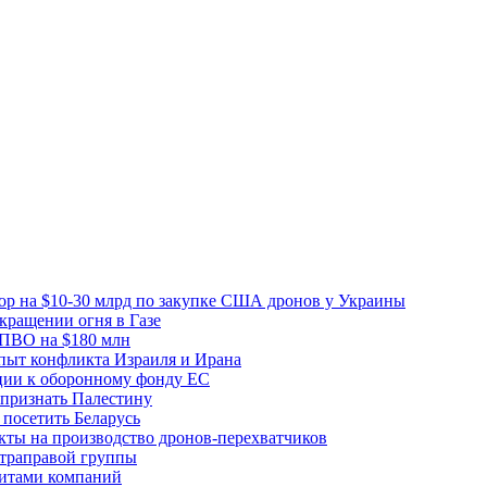
вор на $10-30 млрд по закупке США дронов у Украины
ращении огня в Газе
 ПВО на $180 млн
пыт конфликта Израиля и Ирана
рции к оборонному фонду ЕС
признать Палестину
посетить Беларусь
ты на производство дронов-перехватчиков
ьтраправой группы
итами компаний