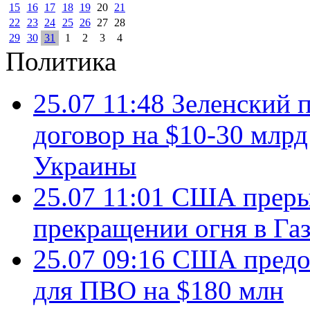
15
16
17
18
19
20
21
22
23
24
25
26
27
28
29
30
31
1
2
3
4
Политика
25.07 11:48
Зеленский п
договор на $10-30 млр
Украины
25.07 11:01
США преры
прекращении огня в Газ
25.07 09:16
США предос
для ПВО на $180 млн