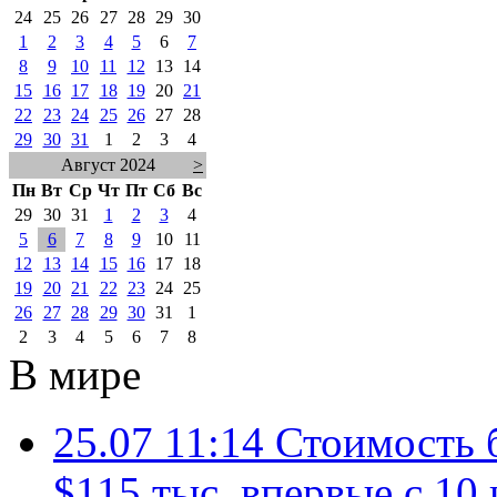
24
25
26
27
28
29
30
1
2
3
4
5
6
7
8
9
10
11
12
13
14
15
16
17
18
19
20
21
22
23
24
25
26
27
28
29
30
31
1
2
3
4
Август 2024
>
Пн
Вт
Ср
Чт
Пт
Сб
Вс
29
30
31
1
2
3
4
5
6
7
8
9
10
11
12
13
14
15
16
17
18
19
20
21
22
23
24
25
26
27
28
29
30
31
1
2
3
4
5
6
7
8
В мире
25.07 11:14
Стоимость 
$115 тыс. впервые с 10