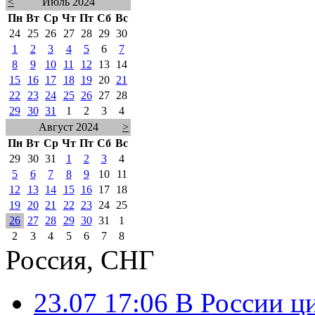
<
Июль 2024
Пн
Вт
Ср
Чт
Пт
Сб
Вс
24
25
26
27
28
29
30
1
2
3
4
5
6
7
8
9
10
11
12
13
14
15
16
17
18
19
20
21
22
23
24
25
26
27
28
29
30
31
1
2
3
4
Август 2024
>
Пн
Вт
Ср
Чт
Пт
Сб
Вс
29
30
31
1
2
3
4
5
6
7
8
9
10
11
12
13
14
15
16
17
18
19
20
21
22
23
24
25
26
27
28
29
30
31
1
2
3
4
5
6
7
8
Россия, СНГ
23.07 17:06
В России ц