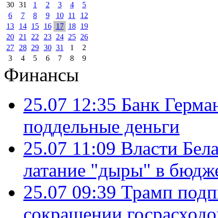
30
31
1
2
3
4
5
6
7
8
9
10
11
12
13
14
15
16
17
18
19
20
21
22
23
24
25
26
27
28
29
30
31
1
2
3
4
5
6
7
8
9
Финансы
25.07 12:35
Банк Герма
поддельные деньги
25.07 11:09
Власти Бела
латание "дыры" в бюдж
25.07 09:39
Трамп подп
сокращении госрасход