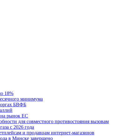
до 18%
месячного минимума
 торгах БВФБ
галлий
 на рынок ЕС
обности для совместного противостояния вызовам
аза с 2026 года
етплейсам и продавцам интернет-магазинов
ода в Минске завершено