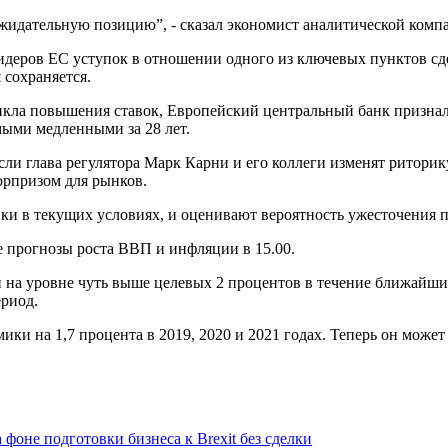
жидательную позицию”, - сказал экономист аналитической компа
еров ЕС уступок в отношении одного из ключевых пунктов сделк
 сохраняется.
кла повышения ставок, Европейский центральный банк признал 
мыми медленными за 28 лет.
если глава регулятора Марк Карни и его коллеги изменят ритор
сюрпризом для рынков.
ки в текущих условиях, и оценивают вероятность ужесточения п
е прогнозы роста ВВП и инфляции в 15.00.
на уровне чуть выше целевых 2 процентов в течение ближайших д
риод.
ики на 1,7 процента в 2019, 2020 и 2021 годах. Теперь он может
фоне подготовки бизнеса к Brexit без сделки