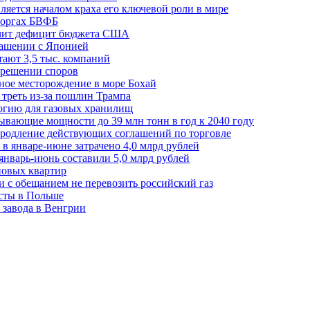
ляется началом краха его ключевой роли в мире
 торгах БВФБ
ичит дефицит бюджета США
лашении с Японией
ают 3,5 тыс. компаний
зрешении споров
ное месторождение в море Бохай
 треть из-за пошлин Трампа
огию для газовых хранилищ
ывающие мощности до 39 млн тонн в год к 2040 году
родление действующих соглашений по торговле
в январе-июне затрачено 4,0 млрд рублей
январь-июнь составили 5,0 млрд рублей
новых квартир
зи с обещанием не перевозить российский газ
есты в Польше
 завода в Венгрии