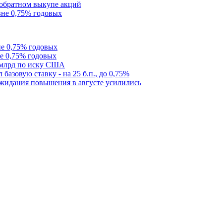
 обратном выкупе акций
вне 0,75% годовых
не 0,75% годовых
не 0,75% годовых
 млрд по иску США
базовую ставку - на 25 б.п., до 0,75%
ожидания повышения в августе усилились