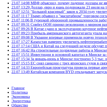
23.07 14:08
МВФ объяснил, почему падение доллара не яв
23.07 13:29
Доллар, евро и юань подорожали 23 июля на
23.07 12:51
"Большой красивый" закон к 2034 году увел
23.07 11:17
Трамп объявил о "масштабном" торговом сог
23.07 11:06
В турецкой оборонной промышленности работ
23.07 09:31
Совбез ООН принял резолюцию о мирном ра
23.07 09:26
В Китае сдано в эксплуатацию крупное нефтя
23.07 09:23
Прибыль американского автогиганта упала на
23.07 09:08
В Украине впервые применили новую технол
22.07 17:27
Казахстан намерен увеличить нефтеперерабат
22.07 17:14
США и Китай на следующей неделе обсудят п
22.07 16:42
На строительные подрядные работы в Минске 
22.07 15:51
Инвестиции в основной капитал в Минске за 
22.07 15:34
За январь-июнь в Минске построено 5,3 тыс. 
22.07 15:15
ЕС снял санкции с трех японских судов в свя
22.07 14:33
Европейская прокуратура провела первые ар
22.07 13:49
Китайская компания BYD откладывает запуск
Главное
Политика
Экономика
Энергетика
Общество