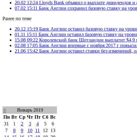
20.02 12:24
Lloyds Bank объявил о выплате дивидендов и
07.02 15:11
Банк Англии сохранил базовую ставку на уро
Ранее по теме
20.12 15:19
Банк Англии оставил базовую ставку на уров
01.11 15:11
Банк Англии оставил базовую ставку на уров
15.08 09:22
Королевский банк Шотландии выплатит $4,9
02.08 17:05
Банк Англии впервые с ноября 2017 г повысил 
21.06 15:42
Банк Англии оставил ставки без изменений, 
<
Январь 2019
Пн
Вт
Ср
Чт
Пт
Сб
Вс
31
1
2
3
4
5
6
7
8
9
10
11
12
13