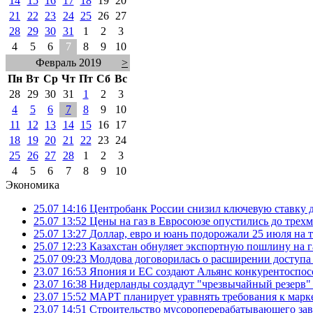
14
15
16
17
18
19
20
21
22
23
24
25
26
27
28
29
30
31
1
2
3
4
5
6
7
8
9
10
Февраль 2019
>
Пн
Вт
Ср
Чт
Пт
Сб
Вс
28
29
30
31
1
2
3
4
5
6
7
8
9
10
11
12
13
14
15
16
17
18
19
20
21
22
23
24
25
26
27
28
1
2
3
4
5
6
7
8
9
10
Экономика
25.07 14:16
Центробанк России снизил ключевую ставку 
25.07 13:52
Цены на газ в Евросоюзе опустились до трех
25.07 13:27
Доллар, евро и юань подорожали 25 июля на
25.07 12:23
Казахстан обнуляет экспортную пошлину на 
25.07 09:23
Молдова договорилась о расширении доступа
23.07 16:53
Япония и ЕС создают Альянс конкурентоспос
23.07 16:38
Нидерланды создадут "чрезвычайный резерв" г
23.07 15:52
МАРТ планирует уравнять требования к марк
23.07 14:51
Строительство мусороперерабатывающего зав