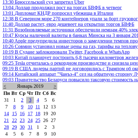
13:30
Брюссельский суд запретил Uber
13:04
Доллар продолжил рост на торгах БВФБ в четверг
13:01
Дипломат КНДР попросил убежища в Италии
12:38
В Северном море 270 контейнеров упали за борт грузовог
11:40
Доллар растет, евро дешевеет на открытии торгов БВФБ
11:31
Возобновляемые источники обеспечили немцам 40% элек
10:47
Курсы наличной валюты в банках Минска на 3 января 201
10:40
Apple предупредила инвесторов о замедлении темпов про
10:26
Совмин установил новые цены на газ, тарифы на теплов
10:19
В Судане заблокировали Twitter, Facebook и WhatsApp
10:03
Китай планирует построить 6,8 тысячи километров желез
09:25
Tesla отчиталась о рекордном производстве и снизила цен
09:19
В США лидеры партий не договорились с Трампом об ок
09:14
Китайский аппарат "Чанъэ-4" сел на обратную сторону 
09:03
Правительство Беларуси повысило таксовую стоимость н
<
Январь 2019
>
Пн
Вт
Ср
Чт
Пт
Сб
Вс
31
1
2
3
4
5
6
7
8
9
10
11
12
13
14
15
16
17
18
19
20
21
22
23
24
25
26
27
28
29
30
31
1
2
3
4
5
6
7
8
9
10