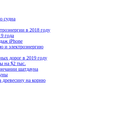
о судна
троэнергии в 2018 году
9 года
даж iPhone
ую и электроэнергию
ных дорог в 2019 году
ы на $2 тыс.
ончании шатдауна
Луны
а древесину на корню