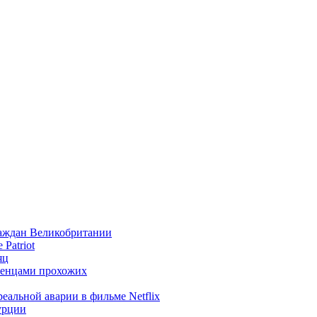
раждан Великобритании
Patriot
яц
женцами прохожих
реальной аварии в фильме Netflix
урции