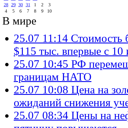
28
29
30
31
1
2
3
4
5
6
7
8
9
10
В мире
25.07 11:14
Стоимость 
$115 тыс. впервые с 10
25.07 10:45
РФ перемещ
границам НАТО
25.07 10:08
Цена на зол
ожиданий снижения уч
25.07 08:34
Цены на не