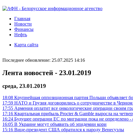
Главная
Новости
Финансы
Нефть
Карта сайта
Последнее обновление: 25.07.2025 14:16
Лента новостей - 23.01.2019
среда, 23.01.2019
18:08
Крупнейшая оппозиционная партия Польши объявляет б
17:59
НАТО и Грузия договорились о сотрудничестве в Черном
17:55
Армения оплатит все онкологические операции своим г
17:16
Квартальная прибыль Procter & Gamble выросла на четвер
16:24
Будущее операции ЕС по миграции пока не определено -
16:05
В Украине могут объявить об эпидемии кори
15:16
Вице-президент США обратился к народу Венесуэлы