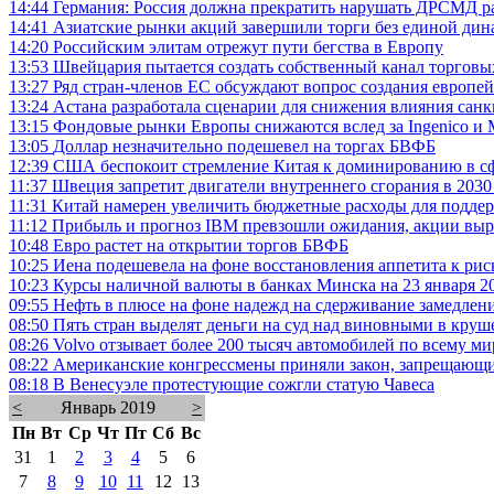
14:44
Германия: Россия должна прекратить нарушать ДРСМД ра
14:41
Азиатские рынки акций завершили торги без единой ди
14:20
Российским элитам отрежут пути бегства в Европу
13:53
Швейцария пытается создать собственный канал торговы
13:27
Ряд стран-членов ЕС обсуждают вопрос создания европе
13:24
Астана разработала сценарии для снижения влияния сан
13:15
Фондовые рынки Европы снижаются вслед за Ingenico и 
13:05
Доллар незначительно подешевел на торгах БВФБ
12:39
США беспокоит стремление Китая к доминированию в с
11:37
Швеция запретит двигатели внутреннего сгорания в 2030
11:31
Китай намерен увеличить бюджетные расходы для подде
11:12
Прибыль и прогноз IBM превзошли ожидания, акции вы
10:48
Евро растет на открытии торгов БВФБ
10:25
Иена подешевела на фоне восстановления аппетита к рис
10:23
Курсы наличной валюты в банках Минска на 23 января 2
09:55
Нефть в плюсе на фоне надежд на сдерживание замедле
08:50
Пять стран выделят деньги на суд над виновными в кр
08:26
Volvo отзывает более 200 тысяч автомобилей по всему ми
08:22
Американские конгрессмены приняли закон, запрещающ
08:18
В Венесуэле протестующие сожгли статую Чавеса
<
Январь 2019
>
Пн
Вт
Ср
Чт
Пт
Сб
Вс
31
1
2
3
4
5
6
7
8
9
10
11
12
13