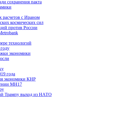
ди сохранения пакта
намики
х расчетов с Ираном
йских космических сил
кций против России
Metrobank
фере технологий
 году
ржки экономики
росли
ку
019 года
ния экономики КНР
ушении MH17
ру
ий Трампу выход из НАТО