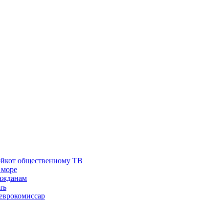
ойкот общественному ТВ
 море
ражданам
ть
 еврокомиссар