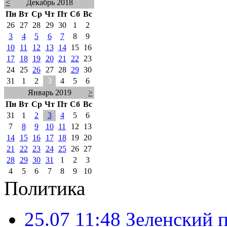
<
Декабрь 2018
Пн
Вт
Ср
Чт
Пт
Сб
Вс
26
27
28
29
30
1
2
3
4
5
6
7
8
9
10
11
12
13
14
15
16
17
18
19
20
21
22
23
24
25
26
27
28
29
30
31
1
2
3
4
5
6
Январь 2019
>
Пн
Вт
Ср
Чт
Пт
Сб
Вс
31
1
2
3
4
5
6
7
8
9
10
11
12
13
14
15
16
17
18
19
20
21
22
23
24
25
26
27
28
29
30
31
1
2
3
4
5
6
7
8
9
10
Политика
25.07 11:48
Зеленский п