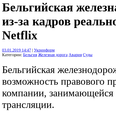
Бельгийская железна
из-за кадров реальн
Netflix
03.01.2019 14:47
|
Укринформ
Категории:
Бельгия
Железная дорога
Авария
Суды
Бельгийская железнодоро
возможность правового п
компании, занимающейся 
трансляции.