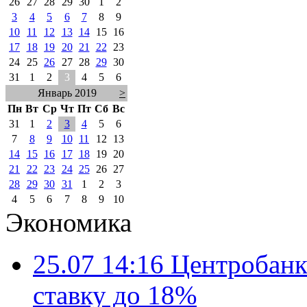
26
27
28
29
30
1
2
3
4
5
6
7
8
9
10
11
12
13
14
15
16
17
18
19
20
21
22
23
24
25
26
27
28
29
30
31
1
2
3
4
5
6
Январь 2019
>
Пн
Вт
Ср
Чт
Пт
Сб
Вс
31
1
2
3
4
5
6
7
8
9
10
11
12
13
14
15
16
17
18
19
20
21
22
23
24
25
26
27
28
29
30
31
1
2
3
4
5
6
7
8
9
10
Экономика
25.07 14:16
Центробанк
ставку до 18%