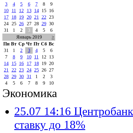
3
4
5
6
7
8
9
10
11
12
13
14
15
16
17
18
19
20
21
22
23
24
25
26
27
28
29
30
31
1
2
3
4
5
6
Январь 2019
>
Пн
Вт
Ср
Чт
Пт
Сб
Вс
31
1
2
3
4
5
6
7
8
9
10
11
12
13
14
15
16
17
18
19
20
21
22
23
24
25
26
27
28
29
30
31
1
2
3
4
5
6
7
8
9
10
Экономика
25.07 14:16
Центробанк
ставку до 18%