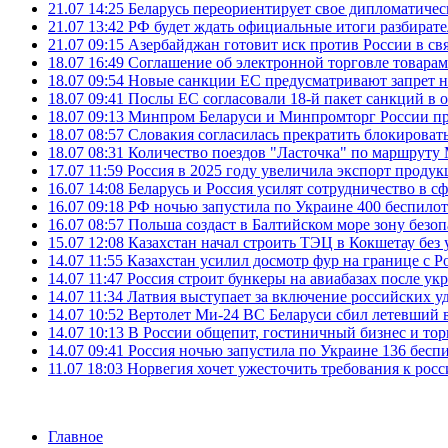
21.07 14:25
Беларусь переориентирует свое дипломатическ
21.07 13:42
РФ будет ждать официальные итоги разбират
21.07 09:15
Азербайджан готовит иск против России в свя
18.07 16:49
Соглашение об электронной торговле товарам
18.07 09:54
Новые санкции ЕС предусматривают запрет н
18.07 09:41
Послы ЕС согласовали 18-й пакет санкций в
18.07 09:13
Минпром Беларуси и Минпромторг России пр
18.07 08:57
Словакия согласилась прекратить блокироват
18.07 08:31
Количество поездов "Ласточка" по маршруту
17.07 11:59
Россия в 2025 году увеличила экспорт проду
16.07 14:08
Беларусь и Россия усилят сотрудничество в с
16.07 09:18
РФ ночью запустила по Украине 400 беспилот
16.07 08:57
Польша создаст в Балтийском море зону безоп
15.07 12:08
Казахстан начал строить ТЭЦ в Кокшетау без 
14.07 11:55
Казахстан усилил досмотр фур на границе с Р
14.07 11:47
Россия строит бункеры на авиабазах после у
14.07 11:34
Латвия выступает за включение российских 
14.07 10:52
Вертолет Ми-24 ВС Беларуси сбил летевший 
14.07 10:13
В России общепит, гостиничный бизнес и тор
14.07 09:41
Россия ночью запустила по Украине 136 бесп
11.07 18:03
Норвегия хочет ужесточить требования к росс
Главное