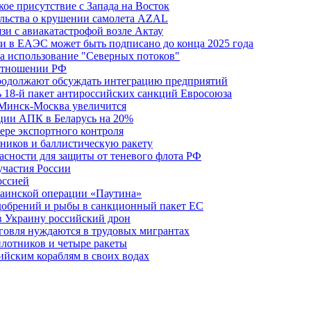
ое присутствие с Запада на Восток
ельства о крушении самолета AZAL
зи с авиакатастрофой возле Актау
и в ЕАЭС может быть подписано до конца 2025 года
а использование "Северных потоков"
 отношении РФ
одолжают обсуждать интеграцию предприятий
ь 18-й пакет антироссийских санкций Евросоюза
 Минск-Москва увеличится
кции АПК в Беларусь на 20%
фере экспортного контроля
ников и баллистическую ракету
асности для защиты от теневого флота РФ
участия России
оссией
краинской операции «Паутина»
удобрений и рыбы в санкционный пакет ЕС
в Украину российский дрон
говля нуждаются в трудовых мигрантах
илотников и четыре ракеты
ийским кораблям в своих водах