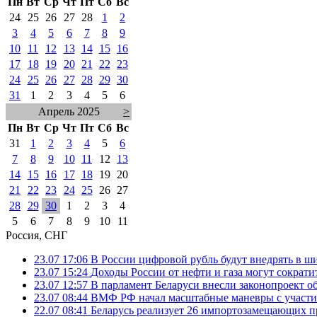
Пн
Вт
Ср
Чт
Пт
Сб
Вс
24
25
26
27
28
1
2
3
4
5
6
7
8
9
10
11
12
13
14
15
16
17
18
19
20
21
22
23
24
25
26
27
28
29
30
31
1
2
3
4
5
6
Апрель 2025
>
Пн
Вт
Ср
Чт
Пт
Сб
Вс
31
1
2
3
4
5
6
7
8
9
10
11
12
13
14
15
16
17
18
19
20
21
22
23
24
25
26
27
28
29
30
1
2
3
4
5
6
7
8
9
10
11
Россия, СНГ
23.07 17:06
В России цифровой рубль будут внедрять в ш
23.07 15:24
Доходы России от нефти и газа могут сократит
23.07 12:57
В парламент Беларуси внесли законопроект о
23.07 08:44
ВМФ РФ начал масштабные маневры с участие
22.07 08:41
Беларусь реализует 26 импортозамещающих пр