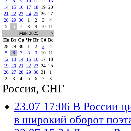
7
8
9
10
11
12
13
14
15
16
17
18
19
20
21
22
23
24
25
26
27
28
29
30
1
2
3
4
5
6
7
8
9
10
11
Май 2025
>
Пн
Вт
Ср
Чт
Пт
Сб
Вс
28
29
30
1
2
3
4
5
6
7
8
9
10
11
12
13
14
15
16
17
18
19
20
21
22
23
24
25
26
27
28
29
30
31
1
2
3
4
5
6
7
8
Россия, СНГ
23.07 17:06
В России ц
в широкий оборот поэт