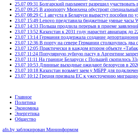
25.07 09:31
Болгарский парламент разрешил участвовать 
25.07 09:25
В аэропорту Мюнхена обустроят специальный
25.07 08:29
С 1 августа в Беларуси вырастут пособия по у
23.07 15:49
Lenovo представила бюджетные умные часы Wa
23.07 14:33
Польша продлила перерыв в приеме заявлений
23.07 13:52
Казахстан к 2031 году нарастит авиапарк до 2
23.07 13:14
Германия поддержала создание депортационн
23.07 12:36
В порту на севере Германии столкнулись два 
23.07 12:05
Практически в каждом втором объекте «Таба
23.07 11:24
Популярную зубную пасту в Аргентине запрет
23.07 11:11
На границе Беларуси с Польшей скопилось 33
23.07 10:53
Длинные выходные ожидают белорусов в 2026 г
23.07 10:18
Казахстан возьмет заем у МБРР для подключен
23.07 10:12
Греция призвала ЕС к ужесточению миграци
Главное
Политика
Экономика
Энергетика
Общество
afn.by заблокирован Мининформом