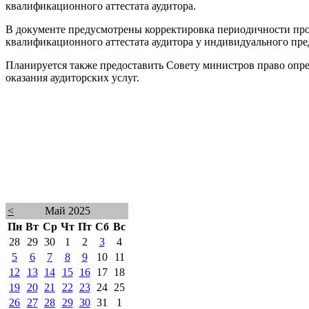
квалификационного аттестата аудитора.
В документе предусмотрены корректировка периодичности про
квалификационного аттестата аудитора у индивидуального пре
Планируется также предоставить Совету министров право опре
оказания аудиторских услуг.
<
Май 2025
Пн
Вт
Ср
Чт
Пт
Сб
Вс
28
29
30
1
2
3
4
5
6
7
8
9
10
11
12
13
14
15
16
17
18
19
20
21
22
23
24
25
26
27
28
29
30
31
1