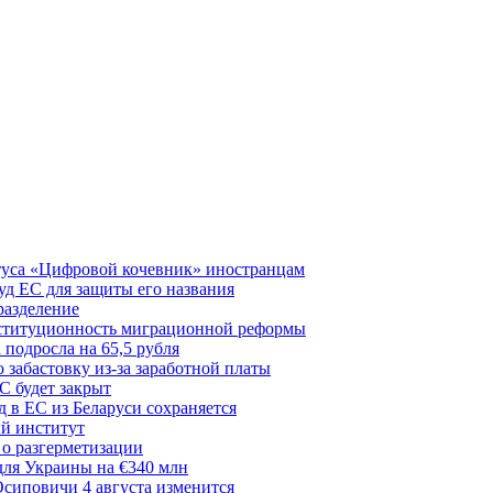
туса «Цифровой кочевник» иностранцам
д ЕС для защиты его названия
разделение
нституционность миграционной реформы
 подросла на 65,5 рубля
забастовку из-за заработной платы
С будет закрыт
 в ЕС из Беларуси сохраняется
й институт
 о разгерметизации
для Украины на €340 млн
сиповичи 4 августа изменится