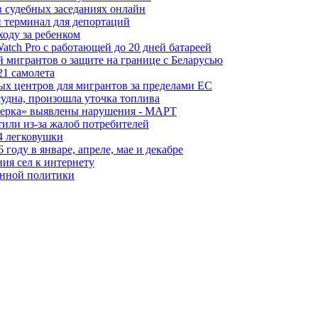
в судебных заседаниях онлайн
 терминал для депортаций
ходу за ребенком
tch Pro с работающей до 20 дней батареей
 мигрантов о защите на границе с Беларусью
21 самолета
ых центров для мигрантов за пределами ЕС
судна, произошла уточка топлива
керка» выявлены нарушения - МАРТ
или из-за жалоб потребителей
4 легковушки
оду в январе, апреле, мае и декабре
ия сел к интернету
онной политики