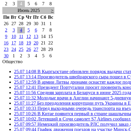
2
3
4
5
6
7
8
Июнь 2025
>
Пн
Вт
Ср
Чт
Пт
Сб
Вс
26
27
28
29
30
31
1
2
3
4
5
6
7
8
9
10
11
12
13
14
15
16
17
18
19
20
21
22
23
24
25
26
27
28
29
30
1
2
3
4
5
6
Общество
25.07 14:08
В Кыргызстане обновлен порядок выдачи ста
25.07 13:14
Производитель швейцарского сыра пошел в Су
25.07 12:59
В армии Литвы дронами оснастят каждое под
25.07 12:41
Президент Португалии просит проверить ко
25.07 11:56
Средняя зарплата в Беларуси в июне 2025 года
25.07 11:32
Молодые врачи в Англии начинают 5-дневную 
25.07 11:27
Без преодоления коррупции путь Украины в Е
25.07 10:33
Перед выходными очередь транспорта на въезд
25.07 10:26
В Китае появится первый в стране шашлычны
25.07 10:02
Летевший в Сочи самолет S7 Airlines сообщил
25.07 09:57
Немецкий производитель РЛС получил заказ 
25.07 09:44
График движения поездов на участке Минск-О