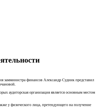
еятельности
одня замминистра финансов Александр Судник представил
очановой.
орых аудиторская организация является основным местом
также у физического лица, претендующего на получение