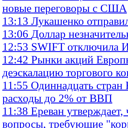
новые переговоры с США
13:13
Лукашенко отправи
13:06
Доллар незначитель
12:53
SWIFT отключила И
12:42
Рынки акций Европы
деэскалацию торгового к
11:55
Одиннадцать стран
расходы до 2% от ВВП
11:38
Ереван утверждает,
вопросы, требующие "кор