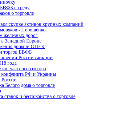
диночку
 БВФБ в среду
ахов о торговле
даря скупке активов крупных компаний
 моряков - Порошенко
ем железных дорог
 в Западной Европе
нижения добычи ОПЕК
ии торгов БВФБ
ношении России санкции
018 года
ков частного сектора
о конфликта РФ и Украины
 России
ка Белого дома о торговле
а
 ставок и беспокойства о торговле