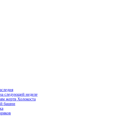
аследия
 на следующей неделе
ьям жертв Холокоста
ой башни
ка
оряков