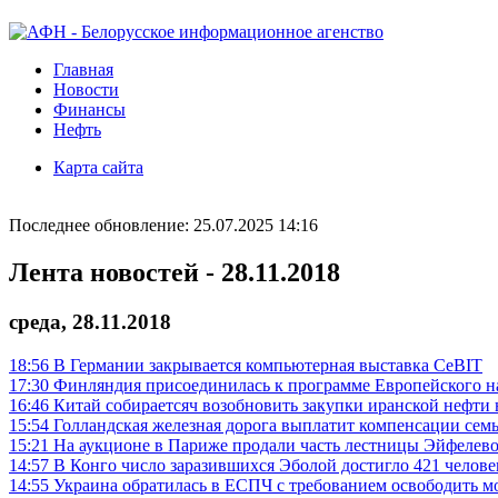
Главная
Новости
Финансы
Нефть
Карта сайта
Последнее обновление: 25.07.2025 14:16
Лента новостей - 28.11.2018
среда, 28.11.2018
18:56
В Германии закрывается компьютерная выставка CeBIT
17:30
Финляндия присоединилась к программе Европейского н
16:46
Китай собираетсяч возобновить закупки иранской нефти
15:54
Голландская железная дорога выплатит компенсации сем
15:21
На аукционе в Париже продали часть лестницы Эйфелев
14:57
В Конго число заразившихся Эболой достигло 421 челове
14:55
Украина обратилась в ЕСПЧ с требованием освободить м