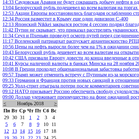
14:33
Саудовская Аравия не будет сокращать добычу нефти в о
13:04
Белорусский рубль подешевел ко всем валютам на торгах
12:53
Акции Европы восстановились благодаря ослаблению стр
12:34
Россия разместит в Крыму еще один дивизион С-400
12:13
Японский Nikkei закрылся ростом 4 сессию подряд благо
11:42
Путин не скрывает, что приказал расстрелять украинских
11:34
Сеул и Пхеньян проведут осмотр путей перед соединени
11:17
Вселенский патриархат распускает архиепископство РПЦ
10:56
Цены на нефть выросли более чем на 1% в ожидании с
10:43
Белорусский рубль дешевеет ко всем валютам на открыт
10:42
США призвали Европу довести до конца введенные в от
10:41
Курсы наличной валюты в банках Минска на 28 ноября 2
10:08
В Греции проходит общенациональная забастовка работни
09:57
Трамп может отменить встречу с Путиным из-за морског
09:33
Германия и Франция против новых санкций в отношении
09:25
Уолл-стрит отыграла потери после комментариев советни
09:12
НАТО призывает Россию обеспечить свободу судоходств
09:00
Доллар удерживает преимущество на фоне ожиданий роста
<
Ноябрь 2018
>
Пн
Вт
Ср
Чт
Пт
Сб
Вс
29
30
31
1
2
3
4
5
6
7
8
9
10
11
12
13
14
15
16
17
18
19
20
21
22
23
24
25