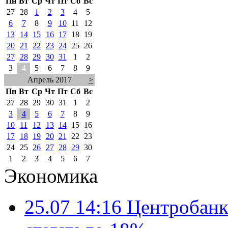
Пн
Вт
Ср
Чт
Пт
Сб
Вс
27
28
1
2
3
4
5
6
7
8
9
10
11
12
13
14
15
16
17
18
19
20
21
22
23
24
25
26
27
28
29
30
31
1
2
3
4
5
6
7
8
9
Апрель 2017
>
Пн
Вт
Ср
Чт
Пт
Сб
Вс
27
28
29
30
31
1
2
3
4
5
6
7
8
9
10
11
12
13
14
15
16
17
18
19
20
21
22
23
24
25
26
27
28
29
30
1
2
3
4
5
6
7
Экономика
25.07 14:16
Центробанк