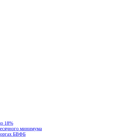
до 18%
месячного минимума
 торгах БВФБ