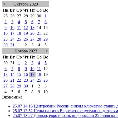
<
Октябрь 2023
Пн
Вт
Ср
Чт
Пт
Сб
Вс
25
26
27
28
29
30
1
2
3
4
5
6
7
8
9
10
11
12
13
14
15
16
17
18
19
20
21
22
23
24
25
26
27
28
29
30
31
1
2
3
4
5
Ноябрь 2023
>
Пн
Вт
Ср
Чт
Пт
Сб
Вс
30
31
1
2
3
4
5
6
7
8
9
10
11
12
13
14
15
16
17
18
19
20
21
22
23
24
25
26
27
28
29
30
1
2
3
4
5
6
7
8
9
10
Экономика
25.07 14:16
Центробанк России снизил ключевую ставку 
25.07 13:52
Цены на газ в Евросоюзе опустились до трех
25.07 13:27
Доллар, евро и юань подорожали 25 июля на