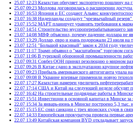
25.07 12:23
Казахстан обнуляет экспортную пошлину на 
25.07 09:23
Молдова договорилась о расширении доступа
23.07 16:53
Япония и ЕС создают Альянс конкурентоспос
23.07 16:38
Нидерланды создадут "чрезвычайный резерв" г
23.07 15:52
МАРТ планирует уравнять требования к марк
23.07 14:51
Строительство мусороперерабатывающего зав
23.07 14:08
МВФ объяснил, почему падение доллара не яв
23.07 13:29
Доллар, евро и юань подорожали 23 июля на
23.07 12:51
"Большой красивый" закон к 2034 году увел
23.07 11:17
Трамп объявил о "масштабном" торговом сог
23.07 11:06
В турецкой оборонной промышленности работ
23.07 09:31
Совбез ООН принял резолюцию о мирном ра
23.07 09:26
В Китае сдано в эксплуатацию крупное нефтя
23.07 09:23
Прибыль американского автогиганта упала на
23.07 09:08
В Украине впервые применили новую технол
22.07 17:27
Казахстан намерен увеличить нефтеперерабат
22.07 17:14
США и Китай на следующей неделе обсудят п
22.07 16:42
На строительные подрядные работы в Минске 
22.07 15:51
Инвестиции в основной капитал в Минске за 
22.07 15:34
За январь-июнь в Минске построено 5,3 тыс. 
22.07 15:15
ЕС снял санкции с трех японских судов в свя
22.07 14:33
Европейская прокуратура провела первые ар
22.07 13:49
Китайская компания BYD откладывает запуск