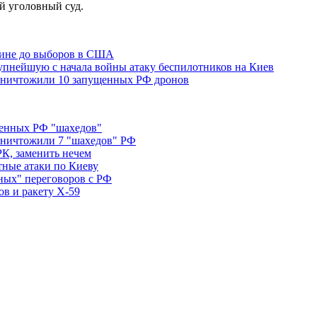
й уголовный суд.
раине до выборов в США
упнейшую с начала войны атаку беспилотников на Киев
ничтожили 10 запущенных РФ дронов
енных РФ "шахедов"
ничтожили 7 "шахедов" РФ
К, заменить нечем
тные атаки по Киеву
ых" переговоров с РФ
в и ракету Х-59