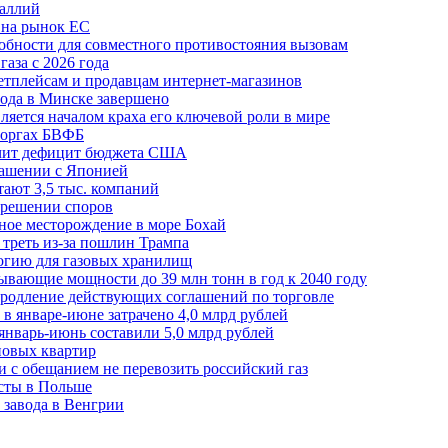
галлий
 на рынок ЕС
обности для совместного противостояния вызовам
аза с 2026 года
етплейсам и продавцам интернет-магазинов
ода в Минске завершено
ляется началом краха его ключевой роли в мире
 торгах БВФБ
ичит дефицит бюджета США
лашении с Японией
ают 3,5 тыс. компаний
зрешении споров
ное месторождение в море Бохай
 треть из-за пошлин Трампа
огию для газовых хранилищ
ывающие мощности до 39 млн тонн в год к 2040 году
родление действующих соглашений по торговле
в январе-июне затрачено 4,0 млрд рублей
январь-июнь составили 5,0 млрд рублей
новых квартир
зи с обещанием не перевозить российский газ
есты в Польше
 завода в Венгрии