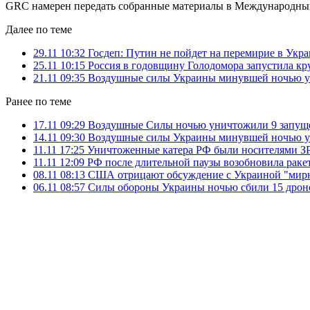
GRC намерен передать собранные материалы в Международны
Далее по теме
29.11 10:32
Госдеп: Путин не пойдет на перемирие в Ук
25.11 10:15
Россия в годовщину Голодомора запустила кр
21.11 09:35
Воздушные силы Украины минувшей ночью у
Ранее по теме
17.11 09:29
Воздушные Силы ночью уничтожили 9 запущ
14.11 09:30
Воздушные силы Украины минувшей ночью у
11.11 17:25
Уничтоженные катера РФ были носителями ЗР
11.11 12:09
РФ после длительной паузы возобновила раке
08.11 08:13
США отрицают обсуждение с Украиной "мирн
06.11 08:57
Силы обороны Украины ночью сбили 15 дроно