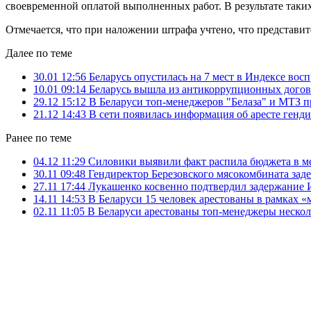
своевременной оплатой выполненных работ. В результате таки
Отмечается, что при наложении штрафа учтено, что представи
Далее по теме
30.01 12:56
Беларусь опустилась на 7 мест в Индексе вос
10.01 09:14
Беларусь вышла из антикоррупционных догов
29.12 15:12
В Беларуси топ-менеджеров "Белаза" и МТЗ п
21.12 14:43
В сети появилась информация об аресте генд
Ранее по теме
04.12 11:29
Силовики выявили факт распила бюджета в 
30.11 09:48
Гендиректор Березовского мясокомбината заде
27.11 17:44
Лукашенко косвенно подтвердил задержание 
14.11 14:53
В Беларуси 15 человек арестованы в рамках «
02.11 11:05
В Беларуси арестованы топ-менеджеры нескол