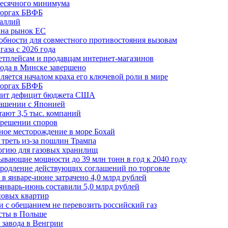
месячного минимума
 торгах БВФБ
галлий
 на рынок ЕС
обности для совместного противостояния вызовам
аза с 2026 года
етплейсам и продавцам интернет-магазинов
ода в Минске завершено
ляется началом краха его ключевой роли в мире
 торгах БВФБ
ичит дефицит бюджета США
лашении с Японией
ают 3,5 тыс. компаний
зрешении споров
ное месторождение в море Бохай
 треть из-за пошлин Трампа
огию для газовых хранилищ
ывающие мощности до 39 млн тонн в год к 2040 году
родление действующих соглашений по торговле
в январе-июне затрачено 4,0 млрд рублей
январь-июнь составили 5,0 млрд рублей
новых квартир
зи с обещанием не перевозить российский газ
есты в Польше
 завода в Венгрии