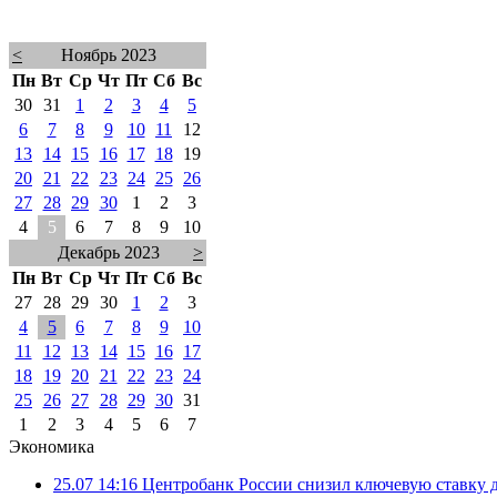
<
Ноябрь 2023
Пн
Вт
Ср
Чт
Пт
Сб
Вс
30
31
1
2
3
4
5
6
7
8
9
10
11
12
13
14
15
16
17
18
19
20
21
22
23
24
25
26
27
28
29
30
1
2
3
4
5
6
7
8
9
10
Декабрь 2023
>
Пн
Вт
Ср
Чт
Пт
Сб
Вс
27
28
29
30
1
2
3
4
5
6
7
8
9
10
11
12
13
14
15
16
17
18
19
20
21
22
23
24
25
26
27
28
29
30
31
1
2
3
4
5
6
7
Экономика
25.07 14:16
Центробанк России снизил ключевую ставку 