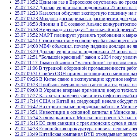
25.07 13:52
Цены на газ в Евросоюзе опустились до трех
25.07 13:27
Доллар, евро и юань подорожали 25 июля на
25.07 12:23
Казахстан обнуляет экспортную пошлину на 
25.07 09:23
Молдова договорилась о расширении доступа
23.07 16:53
Япония и ЕС создают Альянс конкурентоспос
23.07 16:38
Нидерланды создадут "чрезвычайный резерв" г
23.07 15:52
МАРТ планирует уравнять требования к марк
23.07 14:51
Строительство мусороперерабатывающего зав
23.07 14:08
МВФ объяснил, почему падение доллара не яв
23.07 13:29
Доллар, евро и юань подорожали 23 июля на
23.07 12:51
"Большой красивый" закон к 2034 году увел
23.07 11:17
Трамп объявил о "масштабном" торговом сог
23.07 11:06
В турецкой оборонной промышленности работ
23.07 09:31
Совбез ООН принял резолюцию о мирном ра
23.07 09:26
В Китае сдано в эксплуатацию крупное нефтя
23.07 09:23
Прибыль американского автогиганта упала на
23.07 09:08
В Украине впервые применили новую технол
22.07 17:27
Казахстан намерен увеличить нефтеперерабат
22.07 17:14
США и Китай на следующей неделе обсудят п
22.07 16:42
На строительные подрядные работы в Минске 
22.07 15:51
Инвестиции в основной капитал в Минске за 
22.07 15:34
За январь-июнь в Минске построено 5,3 тыс. 
22.07 15:15
ЕС снял санкции с трех японских судов в свя
22.07 14:33
Европейская прокуратура провела первые ар
22.07 13:49
Китайская компания BYD откладывает запуск