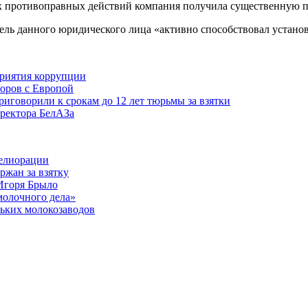
х противоправных действий компания получила существенную пр
тель данного юридического лица «активно способствовал устано
приятия коррупции
оров с Европой
риговорили к срокам до 12 лет тюрьмы за взятки
иректора БелАЗа
мелиорации
ржан за взятку
Игоря Брыло
молочного дела»
ьких молокозаводов