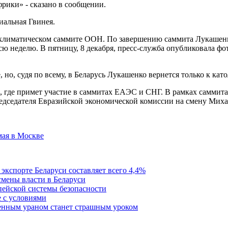
фрики» - сказано в сообщении.
иальная Гвинея.
 в климатическом саммите ООН. По завершению саммита Лукашен
л всю неделю. В пятницу, 8 декабря, пресс-служба опубликовала
 но, судя по всему, в Беларусь Лукашенко вернется только к кат
е, где примет участие в саммитах ЕАЭС и СНГ. В рамках саммит
редседателя Евразийской экономической комиссии на смену Миха
мая в Москве
экспорте Беларуси составляет всего 4,4%
смены власти в Беларуси
ейской системы безопасности
 с условиями
ненным ураном станет страшным уроком