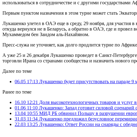
использоваться в сотрудничестве и с другими государствами А
Первым пунктом назначения в этом турне может стать Экватор
Лукашенко улетел в ОАЭ еще в среду, 29 ноября, для участия
откуда вернулся не в Беларусь, а обратно в ОАЭ, где и прове
Мухаммедом бен Заидом аль-Нахайяном.
Пресс-служа не уточняет, как долго продлится турне по Африке,
А уже 25 и 26 декабря Лукашенко проведет в Санкт-Петербург
торговли Ирана со странами сообщества и назначить нового п
Далее по теме
06.05 17:13
Лукашенко будет присутствовать на параде 9 
Ранее по теме
16.10 12:21
Доля высокотехнологичных товаров и услуг в 
01.06 11:10
Лукашенко: Запад готовит силовой сценарий 
13.04 10:55
МИД РБ обвинил Польшу в разрушении европ
31.03 11:34
Лукашенко предложил безусловное перемирие
22.03 13:25
Лукашенко: Ответ России на снаряды с обед