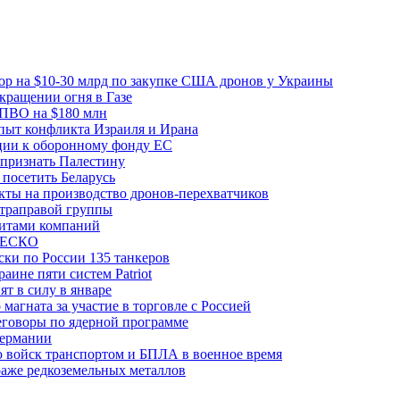
вор на $10-30 млрд по закупке США дронов у Украины
ращении огня в Газе
 ПВО на $180 млн
пыт конфликта Израиля и Ирана
рции к оборонному фонду ЕС
признать Палестину
посетить Беларусь
ты на производство дронов-перехватчиков
ьтраправой группы
итами компаний
ЮНЕСКО
ки по России 135 танкеров
ине пяти систем Patriot
т в силу в январе
магната за участие в торговле с Россией
еговоры по ядерной программе
Германии
 войск транспортом и БПЛА в военное время
аже редкоземельных металлов