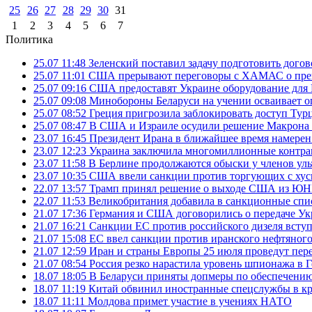
25
26
27
28
29
30
31
1
2
3
4
5
6
7
Политика
25.07 11:48
Зеленский поставил задачу подготовить дого
25.07 11:01
США прерывают переговоры с ХАМАС о прек
25.07 09:16
США предоставят Украине оборудование для
25.07 09:08
Минобороны Беларуси на учении осваивает о
25.07 08:52
Греция пригрозила заблокировать доступ Ту
25.07 08:47
В США и Израиле осудили решение Макрона 
23.07 16:45
Президент Ирана в ближайшее время намерен 
23.07 12:23
Украина заключила многомиллионные контрак
23.07 11:58
В Берлине продолжаются обыски у членов ул
23.07 10:35
США ввели санкции против торгующих с хус
22.07 13:57
Трамп принял решение о выходе США из 
22.07 11:53
Великобритания добавила в санкционные спис
21.07 17:36
Германия и США договорились о передаче Укра
21.07 16:21
Санкции ЕС против российского дизеля вступя
21.07 15:08
ЕС ввел санкции против иранского нефтяного 
21.07 12:59
Иран и страны Европы 25 июля проведут пер
21.07 08:54
Россия резко нарастила уровень шпионажа в 
18.07 18:05
В Беларуси приняты допмеры по обеспечению
18.07 11:19
Китай обвинил иностранные спецслужбы в кр
18.07 11:11
Молдова примет участие в учениях НАТО