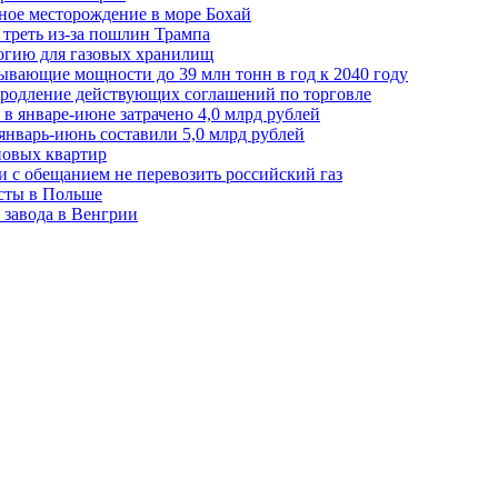
ное месторождение в море Бохай
 треть из-за пошлин Трампа
огию для газовых хранилищ
ывающие мощности до 39 млн тонн в год к 2040 году
родление действующих соглашений по торговле
в январе-июне затрачено 4,0 млрд рублей
январь-июнь составили 5,0 млрд рублей
новых квартир
зи с обещанием не перевозить российский газ
есты в Польше
 завода в Венгрии