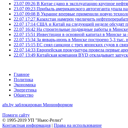
23.07 09:26
В Китае сдано в эксплуатацию крупное нефтя
23.07 09:23
Прибыль американского автогиганта упала на
23.07 09:08
В Украине впервые применили новую технол
22.07 17:27
Казахстан намерен увеличить нефтеперерабат
22.07 17:14
США и Китай на следующей неделе обсудят п
22.07 16:42
На строительные подрядные работы в Минске 
22.07 15:51
Инвестиции в основной капитал в Минске за 
22.07 15:34
За январь-июнь в Минске построено 5,3 тыс. 
22.07 15:15
ЕС снял санкции с трех японских судов в свя
22.07 14:33
Европейская прокуратура провела первые ар
22.07 13:49
Китайская компания BYD откладывает запуск
Главное
Политика
Экономика
Энергетика
Общество
afn.by заблокирован Мининформом
Помоги сайту
© 1995-2019 УП "Ньюс-Релиз"
Контактная информация
|
Права на использование