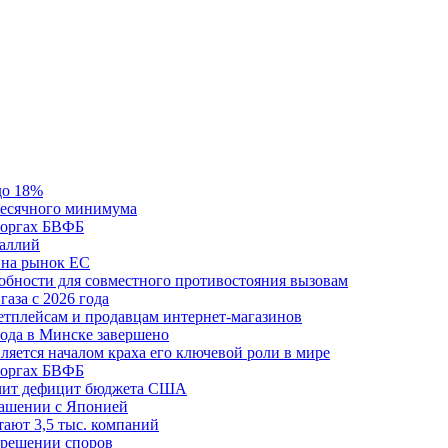
до 18%
месячного минимума
 торгах БВФБ
галлий
 на рынок ЕС
обности для совместного противостояния вызовам
аза с 2026 года
етплейсам и продавцам интернет-магазинов
ода в Минске завершено
ляется началом краха его ключевой роли в мире
 торгах БВФБ
ичит дефицит бюджета США
лашении с Японией
ают 3,5 тыс. компаний
зрешении споров