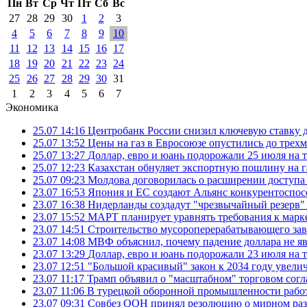
Пн
Вт
Ср
Чт
Пт
Сб
Вс
27
28
29
30
1
2
3
4
5
6
7
8
9
10
11
12
13
14
15
16
17
18
19
20
21
22
23
24
25
26
27
28
29
30
31
1
2
3
4
5
6
7
Экономика
25.07 14:16
Центробанк России снизил ключевую ставку 
25.07 13:52
Цены на газ в Евросоюзе опустились до трех
25.07 13:27
Доллар, евро и юань подорожали 25 июля на
25.07 12:23
Казахстан обнуляет экспортную пошлину на 
25.07 09:23
Молдова договорилась о расширении доступа
23.07 16:53
Япония и ЕС создают Альянс конкурентоспос
23.07 16:38
Нидерланды создадут "чрезвычайный резерв" г
23.07 15:52
МАРТ планирует уравнять требования к марк
23.07 14:51
Строительство мусороперерабатывающего зав
23.07 14:08
МВФ объяснил, почему падение доллара не яв
23.07 13:29
Доллар, евро и юань подорожали 23 июля на
23.07 12:51
"Большой красивый" закон к 2034 году увел
23.07 11:17
Трамп объявил о "масштабном" торговом сог
23.07 11:06
В турецкой оборонной промышленности работ
23.07 09:31
Совбез ООН принял резолюцию о мирном ра