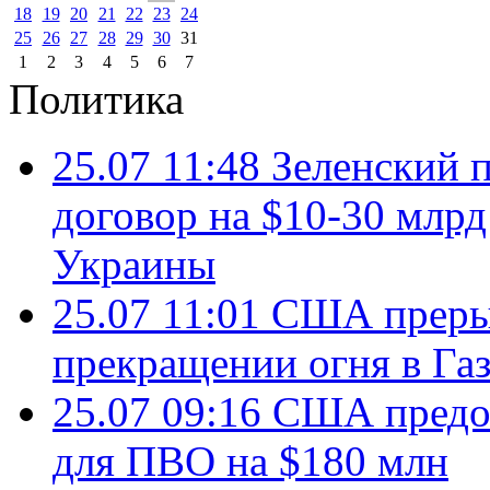
18
19
20
21
22
23
24
25
26
27
28
29
30
31
1
2
3
4
5
6
7
Политика
25.07 11:48
Зеленский п
договор на $10-30 млр
Украины
25.07 11:01
США преры
прекращении огня в Газ
25.07 09:16
США предос
для ПВО на $180 млн