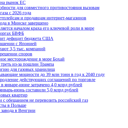
 на рынок ЕС
обности для совместного противостояния вызовам
аза с 2026 года
етплейсам и продавцам интернет-магазинов
ода в Минске завершено
ляется началом краха его ключевой роли в мире
 торгах БВФБ
ичит дефицит бюджета США
лашении с Японией
ают 3,5 тыс. компаний
зрешении споров
ное месторождение в море Бохай
 треть из-за пошлин Трампа
огию для газовых хранилищ
ывающие мощности до 39 млн тонн в год к 2040 году
родление действующих соглашений по торговле
в январе-июне затрачено 4,0 млрд рублей
январь-июнь составили 5,0 млрд рублей
новых квартир
зи с обещанием не перевозить российский газ
есты в Польше
 завода в Венгрии