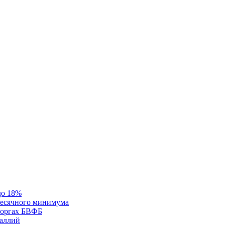
до 18%
месячного минимума
 торгах БВФБ
галлий