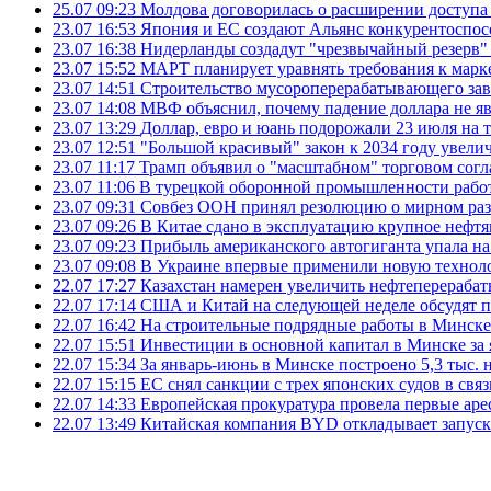
25.07 09:23
Молдова договорилась о расширении доступа
23.07 16:53
Япония и ЕС создают Альянс конкурентоспос
23.07 16:38
Нидерланды создадут "чрезвычайный резерв" г
23.07 15:52
МАРТ планирует уравнять требования к марк
23.07 14:51
Строительство мусороперерабатывающего зав
23.07 14:08
МВФ объяснил, почему падение доллара не яв
23.07 13:29
Доллар, евро и юань подорожали 23 июля на
23.07 12:51
"Большой красивый" закон к 2034 году увел
23.07 11:17
Трамп объявил о "масштабном" торговом сог
23.07 11:06
В турецкой оборонной промышленности работ
23.07 09:31
Совбез ООН принял резолюцию о мирном ра
23.07 09:26
В Китае сдано в эксплуатацию крупное нефтя
23.07 09:23
Прибыль американского автогиганта упала на
23.07 09:08
В Украине впервые применили новую технол
22.07 17:27
Казахстан намерен увеличить нефтеперерабат
22.07 17:14
США и Китай на следующей неделе обсудят п
22.07 16:42
На строительные подрядные работы в Минске 
22.07 15:51
Инвестиции в основной капитал в Минске за 
22.07 15:34
За январь-июнь в Минске построено 5,3 тыс. 
22.07 15:15
ЕС снял санкции с трех японских судов в свя
22.07 14:33
Европейская прокуратура провела первые ар
22.07 13:49
Китайская компания BYD откладывает запуск