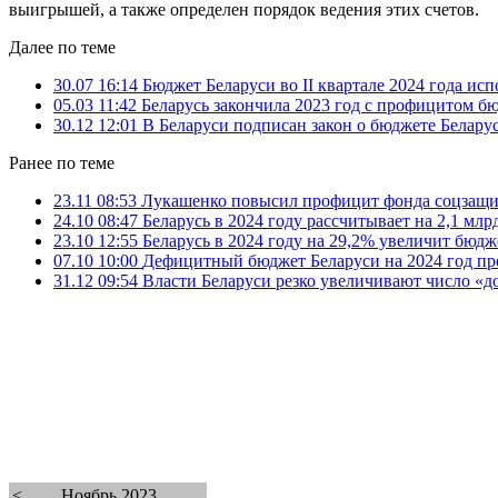
выигрышей, а также определен порядок ведения этих счетов.
Далее по теме
30.07 16:14
Бюджет Беларуси во II квартале 2024 года ис
05.03 11:42
Беларусь закончила 2023 год с профицитом бю
30.12 12:01
В Беларуси подписан закон о бюджете Беларус
Ранее по теме
23.11 08:53
Лукашенко повысил профицит фонда соцзащ
24.10 08:47
Беларусь в 2024 году рассчитывает на 2,1 мл
23.10 12:55
Беларусь в 2024 году на 29,2% увеличит бюд
07.10 10:00
Дефицитный бюджет Беларуси на 2024 год пре
31.12 09:54
Власти Беларуси резко увеличивают число «д
<
Ноябрь 2023