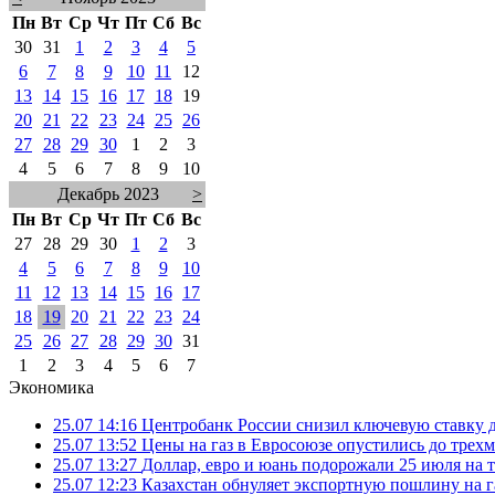
Пн
Вт
Ср
Чт
Пт
Сб
Вс
30
31
1
2
3
4
5
6
7
8
9
10
11
12
13
14
15
16
17
18
19
20
21
22
23
24
25
26
27
28
29
30
1
2
3
4
5
6
7
8
9
10
Декабрь 2023
>
Пн
Вт
Ср
Чт
Пт
Сб
Вс
27
28
29
30
1
2
3
4
5
6
7
8
9
10
11
12
13
14
15
16
17
18
19
20
21
22
23
24
25
26
27
28
29
30
31
1
2
3
4
5
6
7
Экономика
25.07 14:16
Центробанк России снизил ключевую ставку 
25.07 13:52
Цены на газ в Евросоюзе опустились до трех
25.07 13:27
Доллар, евро и юань подорожали 25 июля на
25.07 12:23
Казахстан обнуляет экспортную пошлину на 