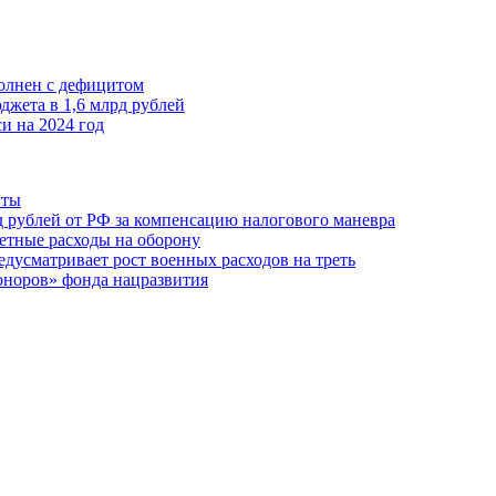
полнен с дефицитом
джета в 1,6 млрд рублей
и на 2024 год
иты
рд рублей от РФ за компенсацию налогового маневра
жетные расходы на оборону
дусматривает рост военных расходов на треть
оноров» фонда нацразвития